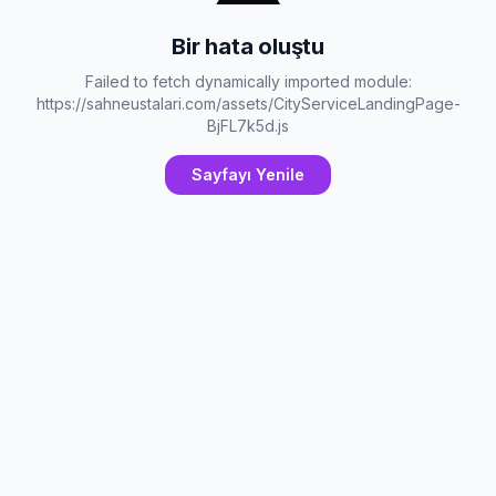
Bir hata oluştu
Failed to fetch dynamically imported module:
https://sahneustalari.com/assets/CityServiceLandingPage-
BjFL7k5d.js
Sayfayı Yenile