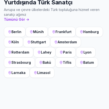
Yurtdışında Türk Sanatçı
Avrupa ve çevre ülkelerdeki Türk topluluğuna hizmet veren
sanatçı ağımız
Tümünü Gör →
Berlin
Münih
Frankfurt
Hamburg
Köln
Stuttgart
Amsterdam
Rotterdam
Lahey
Paris
Lyon
Strasbourg
Bakü
Tiflis
Batum
Larnaka
Limasol