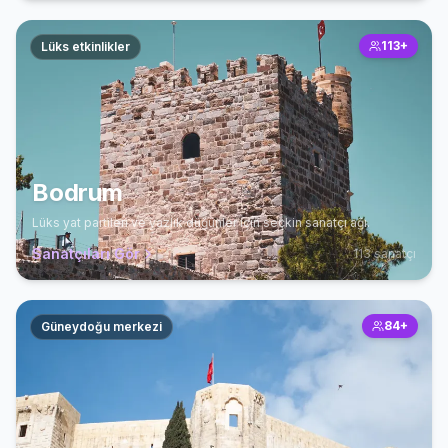
113
+
Lüks etkinlikler
Bodrum
Lüks yat partileri ve yazlık düğünler için seçkin sanatçı ağı.
Sanatçıları Gör
113
sanatçı
84
+
Güneydoğu merkezi