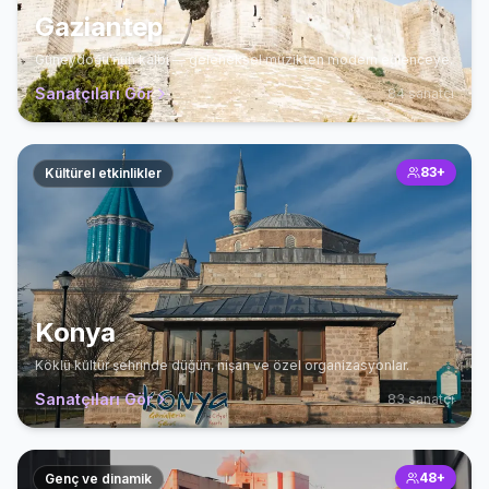
Gaziantep
Güneydoğu'nun kalbi — geleneksel müzikten modern eğlenceye.
Sanatçıları Gör
84
sanatçı
83
+
Kültürel etkinlikler
Konya
Köklü kültür şehrinde düğün, nişan ve özel organizasyonlar.
Sanatçıları Gör
83
sanatçı
48
+
Genç ve dinamik