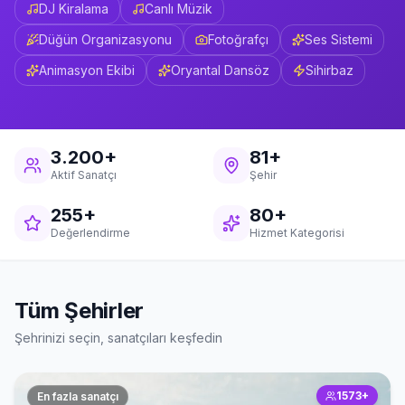
DJ Kiralama
Canlı Müzik
Düğün Organizasyonu
Fotoğrafçı
Ses Sistemi
Animasyon Ekibi
Oryantal Dansöz
Sihirbaz
3.200+
81+
Aktif Sanatçı
Şehir
255+
80+
Değerlendirme
Hizmet Kategorisi
Tüm Şehirler
Şehrinizi seçin, sanatçıları keşfedin
1573
+
En fazla sanatçı