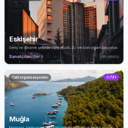
Eskişehir
Genç ve dinamik şehirde canlı müzik, DJ ve özel organizasyonlar.
Sanatçıları Gör
48
sanatçı
72
+
Tatil organizasyonları
Muğla
Marmaris, Fethiye ve Datça'da tatil etkinlikleri ve beach partiler.