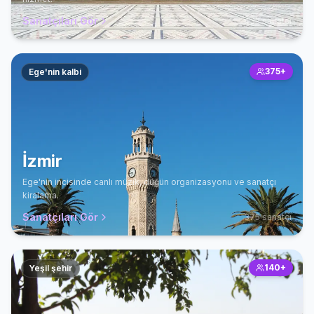
Sanatçıları Gör
432
sanatçı
375
+
Ege'nin kalbi
İzmir
Ege'nin incisinde canlı müzik, düğün organizasyonu ve sanatçı
kiralama.
Sanatçıları Gör
375
sanatçı
140
+
Yeşil şehir