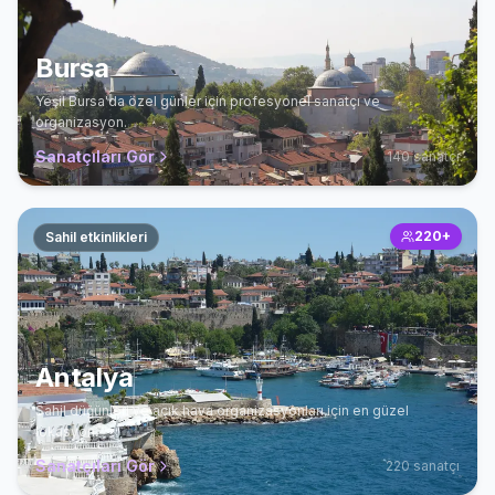
Bursa
Yeşil Bursa'da özel günler için profesyonel sanatçı ve
organizasyon.
Sanatçıları Gör
140
sanatçı
220
+
Sahil etkinlikleri
Antalya
Sahil düğünleri ve açık hava organizasyonları için en güzel
lokasyon.
Sanatçıları Gör
220
sanatçı