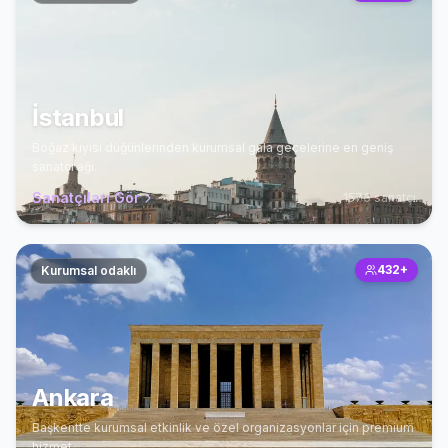
İstanbul
Boğaz kıyısı düğünlerinden kurumsal gala gecelerine en geniş
sanatçı ağı.
Sanatçıları Gör
1573
sanatçı
432
+
Kurumsal odaklı
Ankara
Başkentte kurumsal etkinlik ve özel organizasyonlar için premium
hizmet.