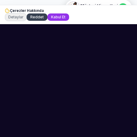
Müşteri Hizmetleri
Çerezler Hakkında
Şu an çevrimiçi
Detaylar
Reddet
Kabul Et
Sahne Ustaları
Etkinliğiniz için mükemmel sanatçıyı bulun.
Düğün, parti ve kurumsal etkinlikler için
binlerce sanatçı arasından seçim yapın.
PLATFORM
ŞIRKET