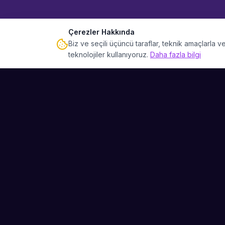
Çerezler Hakkında
Biz ve seçili üçüncü taraflar, teknik amaçlarla
teknolojiler kullanıyoruz.
Daha fazla bilgi
Sahne Ustaları
Etkinliğiniz için mükemmel sanatçıyı bulun.
Düğün, parti ve kurumsal etkinlikler için
binlerce sanatçı arasından seçim yapın.