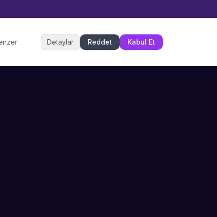
Müşteri Hizmetleri
benzer
Detaylar
Reddet
Kabul Et
Şu an çevrimiçi
DESTEK
İLETIŞIM
Büyükçekmece,
SSS
İstanbul
İletişim
0 850 302 53 52
Hizmet Politikası
info@sahneustalari.com
İptal ve Cayma
Yardım Merkezi
Ödeme Politikası