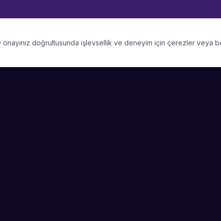
 ve onayınız doğrultusunda işlevsellik ve deneyim için çerezler veya 
PLATFORM
SIRKET
Kategoriler
Hakkimizda
Şehirler
Blog
Etkinlik Talepleri
Kariyer
Video Galerisi
Basin & Medya
Başarı Hikayeleri
Nasıl Çalışır