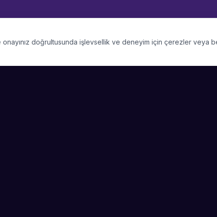
 ve onayınız doğrultusunda işlevsellik ve deneyim için çerezler veya 
PLATFORM
SIRKET
Kategoriler
Hakkimizda
Şehirler
Blog
Etkinlik Talepleri
Kariyer
Video Galerisi
Basin & Medya
Başarı Hikayeleri
Nasıl Çalışır