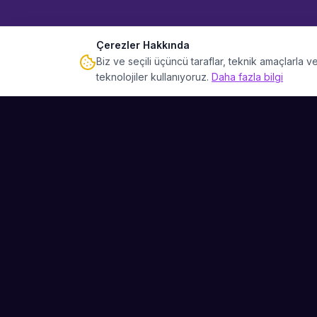
Çerezler Hakkında
Biz ve seçili üçüncü taraflar, teknik amaçlarla
teknolojiler kullanıyoruz.
Daha fazla bilgi
Sahne Ustaları
Etkinliğiniz için mükemmel sanatçıyı bulun.
Düğün, parti ve kurumsal etkinlikler için
binlerce sanatçı arasından seçim yapın.