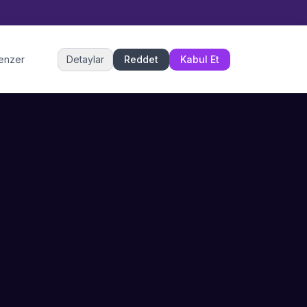
Müşteri Hizmetleri
benzer
Detaylar
Reddet
Kabul Et
Şu an çevrimiçi
DESTEK
İLETIŞIM
Büyükçekmece,
SSS
İstanbul
İletişim
0 850 302 53 52
Hizmet Politikası
info@sahneustalari.com
İptal ve Cayma
Yardım Merkezi
Ödeme Politikası