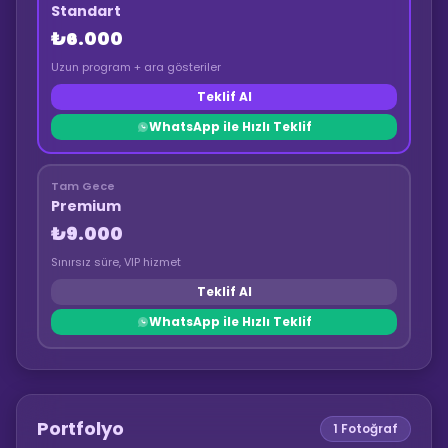
Standart
₺6.000
Uzun program + ara gösteriler
Teklif Al
WhatsApp ile Hızlı Teklif
Tam Gece
Premium
₺9.000
Sınırsız süre, VIP hizmet
Teklif Al
WhatsApp ile Hızlı Teklif
Portfolyo
1
Fotoğraf