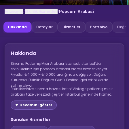
Anasayfa
Etkinlik Hizmetleri
/
/
Popcorn Arabasi
Hakkında
Detaylar
Hizmetler
Portfolyo
Değer
Hakkında
Sinema Patlamış Mısır Arabası İstanbul, İstanbul'da
etkinlikleriniz için popcorn arabası olarak hizmet veriyor.
Fiyatlar ₺4.000 – ₺10.000 aralığında değişiyor. Düğün,
Kurumsal Etkinlik, Doğum Günü, Festival gibi etkinliklerde
sahne alıyor.
Etkinliklerinize sinema havası katın! Vintage patlamış mısır
arabası, taze ve lezzetli çeşitler. İstanbul genelinde hizmet.
▼ Devamını göster
Sunulan Hizmetler