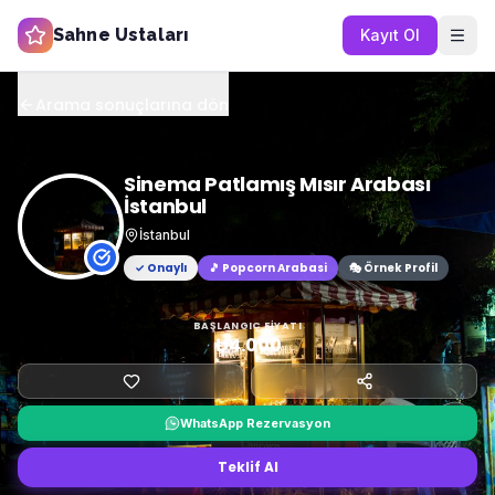
Sahne Ustaları
Kayıt Ol
Arama sonuçlarına dön
Sinema Patlamış Mısır Arabası
İstanbul
İstanbul
✓ Onaylı
🎵
Popcorn Arabasi
🎭 Örnek Profil
BAŞLANGIÇ FIYATI
₺4.000
WhatsApp Rezervasyon
Teklif Al