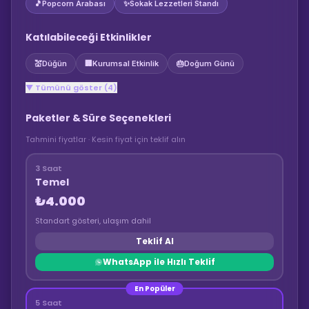
🎵
Popcorn Arabası
✨
Sokak Lezzetleri Standı
Katılabileceği Etkinlikler
💒
Düğün
🏢
Kurumsal Etkinlik
🎂
Doğum Günü
▼ Tümünü göster (4)
Paketler & Süre Seçenekleri
Tahmini fiyatlar · Kesin fiyat için teklif alın
3 Saat
Temel
₺4.000
Standart gösteri, ulaşım dahil
Teklif Al
WhatsApp ile Hızlı Teklif
En Popüler
5 Saat