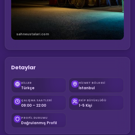
sahneustalari.com
Detaylar
DILLER
HIZMET BÖLGESI
Türkçe
İstanbul
ÇALIŞMA SAATLERI
EKIP BÜYÜKLÜĞÜ
09:00 – 22:00
1-5 Kişi
PROFIL DURUMU
Doğrulanmış Profil