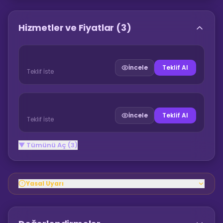
Hizmetler ve Fiyatlar
(3)
İncele
Teklif Al
Teklif İste
İncele
Teklif Al
Teklif İste
▼ Tümünü Aç (3)
Yasal Uyarı