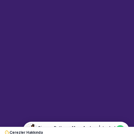
Sahne Ustaları
Sanatçı hakkında bilgi al
Merhaba! "Sinema Patlamış Mısır
Arabası İstanbul" hakkında bilgi
almak mı istiyorsunuz?
Mesajınızı yazın, WhatsApp
üzerinden bağlanalım.
18:42
📍
etkinlik-hizmetleri · İstanbul
Merhaba! "Sinema Patlamış Mısır
Arabası İstanbul" hakkında bilgi
almak istiyorum.
Sinema Patlamış Mısır Arabası İstanbul
Çerezler Hakkında
Şu an çevrimiçi
BAŞLANGIÇ