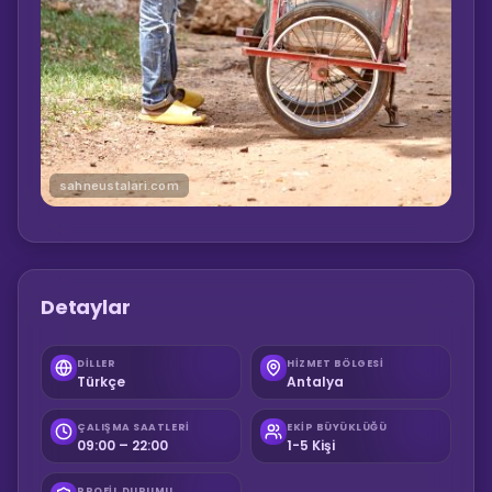
sahneustalari.com
Detaylar
DILLER
HIZMET BÖLGESI
Türkçe
Antalya
ÇALIŞMA SAATLERI
EKIP BÜYÜKLÜĞÜ
09:00 – 22:00
1-5 Kişi
PROFIL DURUMU