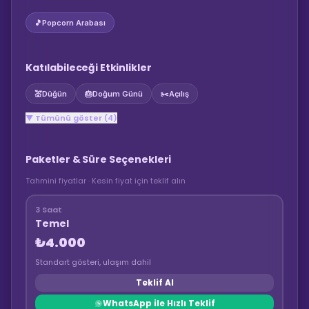
🎵
Popcorn Arabası
Katılabileceği Etkinlikler
💒
Düğün
🎂
Doğum Günü
✂️
Açılış
▼ Tümünü göster (4)
Paketler & Süre Seçenekleri
Tahmini fiyatlar · Kesin fiyat için teklif alın
3 Saat
Temel
₺4.000
Standart gösteri, ulaşım dahil
Teklif Al
WhatsApp ile Hızlı Teklif