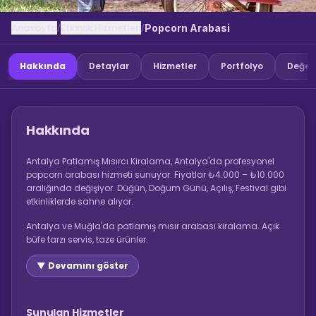
Anasayfa
Etkinlik Hizmetleri
/
/
Popcorn Arabasi
Hakkında
Detaylar
Hizmetler
Portfolyo
Değer
Hakkında
Antalya Patlamış Mısırcı Kiralama, Antalya'da profesyonel
popcorn arabası hizmeti sunuyor. Fiyatlar ₺4.000 – ₺10.000
aralığında değişiyor. Düğün, Doğum Günü, Açılış, Festival gibi
etkinliklerde sahne alıyor.
Antalya ve Muğla'da patlamış mısır arabası kiralama. Açık
büfe tarzı servis, taze ürünler.
▼ Devamını göster
Sunulan Hizmetler