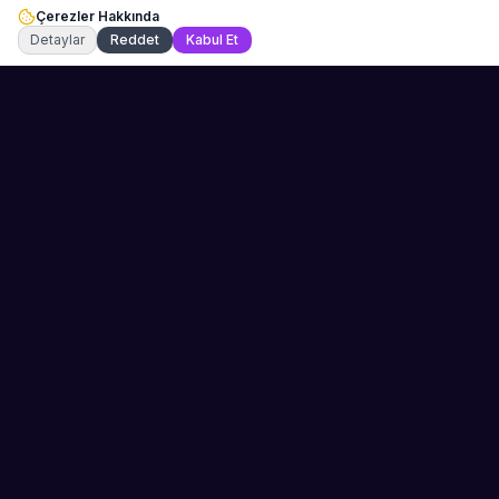
Çerezler Hakkında
Şu an çevrimiçi
Detaylar
Reddet
Kabul Et
Sahne Ustaları
Etkinliğiniz için mükemmel sanatçıyı bulun.
Düğün, parti ve kurumsal etkinlikler için
binlerce sanatçı arasından seçim yapın.
PLATFORM
ŞIRKET
Kategoriler
Hakkımızda