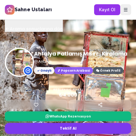
Sahne Ustaları
Kayıt Ol
Arama sonuçlarına dön
Antalya Patlamış Mısırcı Kiralama
Antalya
✓ Onaylı
🎵
Popcorn Arabasi
🎭 Örnek Profil
BAŞLANGIÇ FIYATI
₺4.000
WhatsApp Rezervasyon
Teklif Al