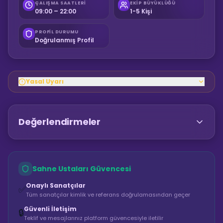
ÇALIŞMA SAATLERI
EKIP BÜYÜKLÜĞÜ
09:00 – 22:00
1-5 Kişi
PROFIL DURUMU
Doğrulanmış Profil
Yasal Uyarı
Değerlendirmeler
Sahne Ustaları Güvencesi
Onaylı Sanatçılar
✅
Tüm sanatçılar kimlik ve referans doğrulamasından geçer
Güvenli İletişim
🔒
Teklif ve mesajlarınız platform güvencesiyle iletilir