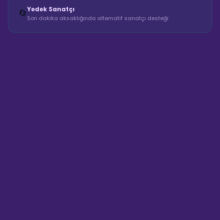
Yedek Sanatçı
🔄
Son dakika aksaklığında alternatif sanatçı desteği
Sahne Ustaları
Sanatçı hakkında bilgi al
Merhaba! "Doğan Melodi Müzik
Grubu" hakkında bilgi almak mı