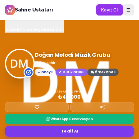
Sahne Ustaları
Kayıt Ol
Arama sonuçlarına dön
Doğan Melodi Müzik Grubu
Eskişehir
✓ Onaylı
🎵
Müzik Grubu
🎭 Örnek Profil
BAŞLANGIÇ FIYATI
₺40.000
WhatsApp Rezervasyon
Teklif Al