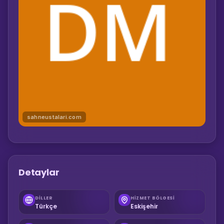
sahneustalari.com
Detaylar
DILLER
HIZMET BÖLGESI
Türkçe
Eskişehir