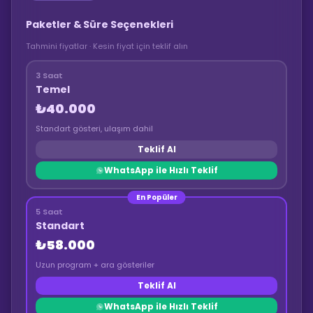
Paketler & Süre Seçenekleri
Tahmini fiyatlar · Kesin fiyat için teklif alın
3 Saat
Temel
₺40.000
Standart gösteri, ulaşım dahil
Teklif Al
WhatsApp ile Hızlı Teklif
En Popüler
5 Saat
Standart
₺58.000
Uzun program + ara gösteriler
Teklif Al
WhatsApp ile Hızlı Teklif