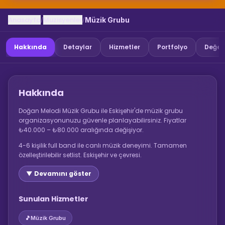
Anasayfa
Muzisyenler
/
/
Müzik Grubu
Hakkında
Detaylar
Hizmetler
Portfolyo
Değer
Hakkında
Doğan Melodi Müzik Grubu ile Eskişehir'de müzik grubu
organizasyonunuzu güvenle planlayabilirsiniz. Fiyatlar
₺40.000 – ₺80.000 aralığında değişiyor.
4-6 kişilik full band ile canlı müzik deneyimi. Tamamen
özelleştirilebilir setlist. Eskişehir ve çevresi.
▼ Devamını göster
Sunulan Hizmetler
🎵
Müzik Grubu