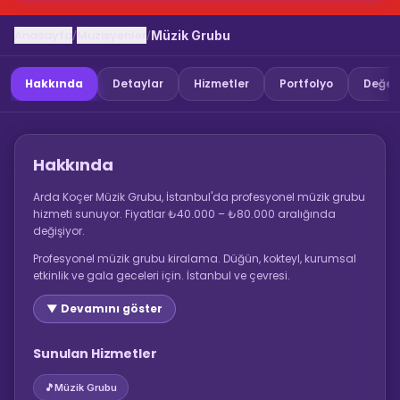
Anasayfa
Muzisyenler
/
/
Müzik Grubu
Hakkında
Detaylar
Hizmetler
Portfolyo
Değer
Hakkında
Arda Koçer Müzik Grubu, İstanbul'da profesyonel müzik grubu
hizmeti sunuyor. Fiyatlar ₺40.000 – ₺80.000 aralığında
değişiyor.
Profesyonel müzik grubu kiralama. Düğün, kokteyl, kurumsal
etkinlik ve gala geceleri için. İstanbul ve çevresi.
▼ Devamını göster
Sunulan Hizmetler
🎵
Müzik Grubu