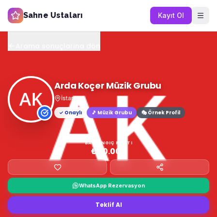
Sahne Ustaları
Kayıt Ol
Arama sonuçlarına dön
Arda Koçer Müzik Grubu
İstanbul
✓ Onaylı
🎵
Müzik Grubu
🎭 Örnek Profil
BAŞLANGIÇ FIYATI
₺40.000
WhatsApp Rezervasyon
Teklif Al