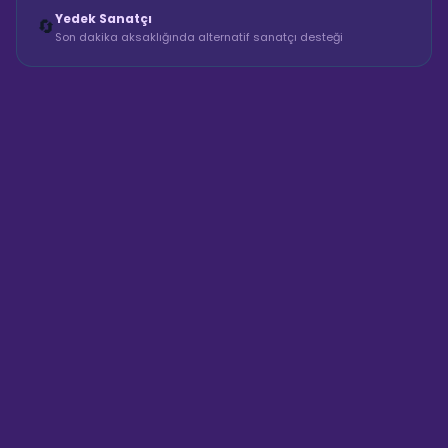
Yedek Sanatçı
🔄
Son dakika aksaklığında alternatif sanatçı desteği
Sahne Ustaları
Sanatçı hakkında bilgi al
Merhaba! "Arda Koçer Müzik
Grubu" hakkında bilgi almak mı