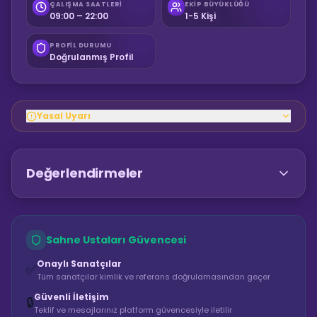
ÇALIŞMA SAATLERI
EKIP BÜYÜKLÜĞÜ
09:00 – 22:00
1-5 Kişi
PROFIL DURUMU
Doğrulanmış Profil
Yasal Uyarı
Değerlendirmeler
Sahne Ustaları Güvencesi
Onaylı Sanatçılar
✅
Tüm sanatçılar kimlik ve referans doğrulamasından geçer
Güvenli İletişim
🔒
Teklif ve mesajlarınız platform güvencesiyle iletilir