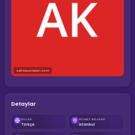
sahneustalari.com
Detaylar
DILLER
HIZMET BÖLGESI
Türkçe
İstanbul