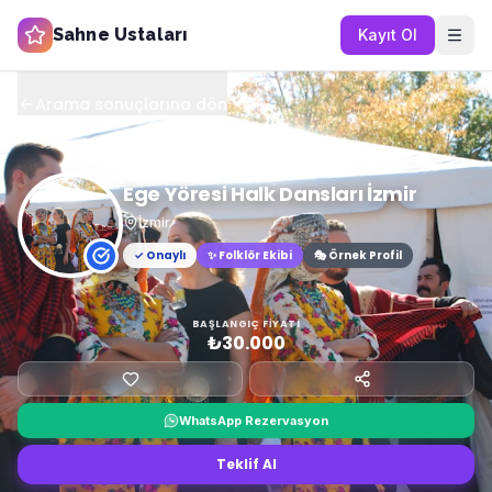
Sahne Ustaları
Kayıt Ol
Arama sonuçlarına dön
Ege Yöresi Halk Dansları İzmir
İzmir
✓ Onaylı
✨
Folklör Ekibi
🎭 Örnek Profil
BAŞLANGIÇ FIYATI
₺30.000
WhatsApp Rezervasyon
Teklif Al