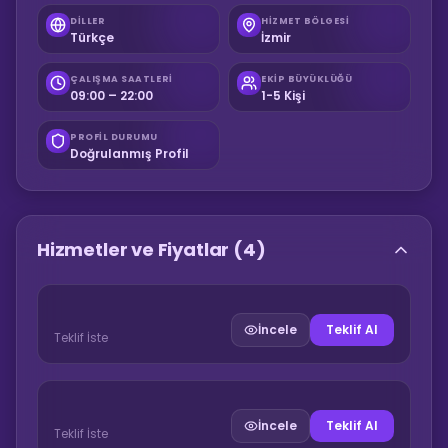
DILLER
HIZMET BÖLGESI
Türkçe
İzmir
ÇALIŞMA SAATLERI
EKIP BÜYÜKLÜĞÜ
09:00 – 22:00
1-5 Kişi
PROFIL DURUMU
Doğrulanmış Profil
Hizmetler ve Fiyatlar
(4)
İncele
Teklif Al
Teklif İste
İncele
Teklif Al
Teklif İste