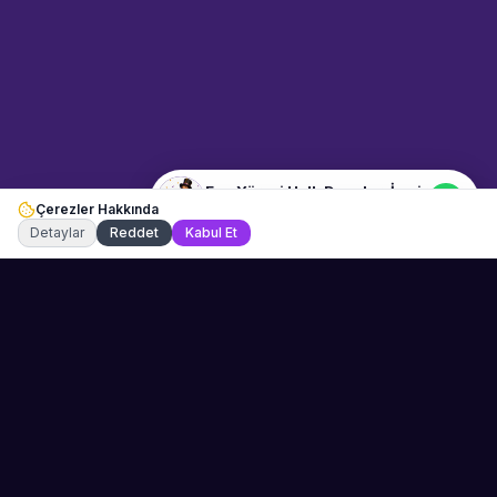
23:38
📍
eglence-ve-gosteri · İzmir
Merhaba! "Ege Yöresi Halk
Dansları İzmir" hakkında bilgi
almak istiyorum.
Ege Yöresi Halk Dansları İzmir
Çerezler Hakkında
Şu an çevrimiçi
Detaylar
Reddet
Kabul Et
Sahne Ustaları
Etkinliğiniz için mükemmel sanatçıyı bulun.
Düğün, parti ve kurumsal etkinlikler için