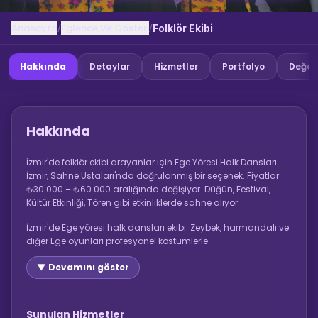
Anasayfa
Eglence Ve Gosteri
/
/
Folklör Ekibi
Hakkında
Detaylar
Hizmetler
Portfolyo
Değer
Hakkında
İzmir'de folklör ekibi arayanlar için Ege Yöresi Halk Dansları
İzmir, Sahne Ustaları'nda doğrulanmış bir seçenek. Fiyatlar
₺30.000 – ₺60.000 aralığında değişiyor. Düğün, Festival,
Kültür Etkinliği, Tören gibi etkinliklerde sahne alıyor.
İzmir'de Ege yöresi halk dansları ekibi. Zeybek, harmandalı ve
diğer Ege oyunları profesyonel kostümlerle.
▼ Devamını göster
Sunulan Hizmetler