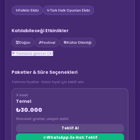
✨
Folklör Ekibi
✨
Türk Halk Oyunları Ekibi
Katılabileceği Etkinlikler
💒
Düğün
🎉
Festival
🎯
Kültür Etkinliği
▼ Tümünü göster (4)
Paketler & Süre Seçenekleri
Tahmini fiyatlar · Kesin fiyat için teklif alın
3 Saat
Temel
₺30.000
Standart gösteri, ulaşım dahil
Teklif Al
WhatsApp ile Hızlı Teklif