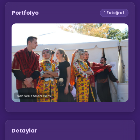
Portfolyo
1
Fotoğraf
sahneustalari.com
Detaylar