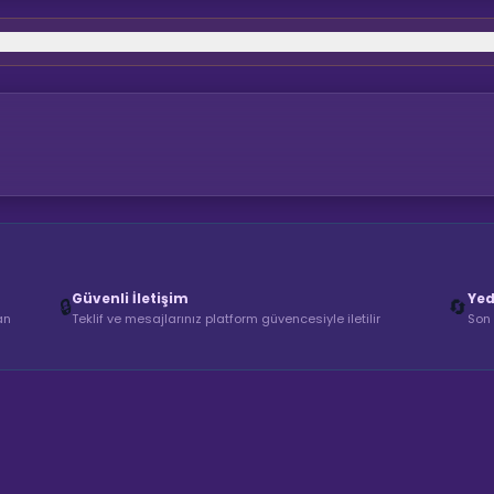
Güvenli İletişim
Yed
🔒
🔄
an
Teklif ve mesajlarınız platform güvencesiyle iletilir
Son 