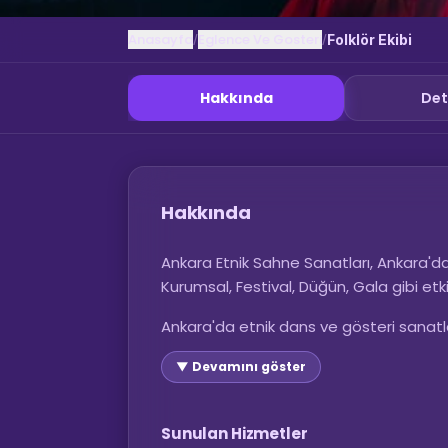
Anasayfa
Eglence Ve Gosteri
/
/
Folklör Ekibi
Hakkında
Det
Hakkında
Ankara Etnik Sahne Sanatları, Ankara'da e
Kurumsal, Festival, Düğün, Gala gibi etki
Ankara'da etnik dans ve gösteri sanatları.
▼ Devamını göster
Sunulan Hizmetler