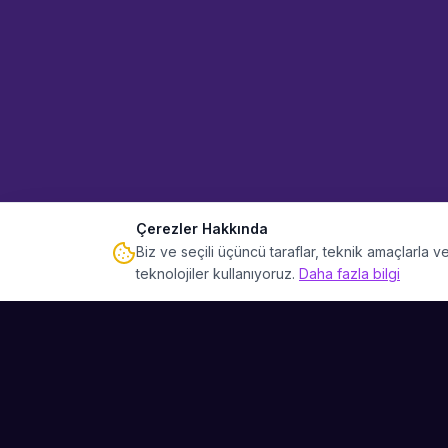
Çerezler Hakkında
Biz ve seçili üçüncü taraflar, teknik amaçlarla
teknolojiler kullanıyoruz.
Daha fazla bilgi
Sahne Ustaları