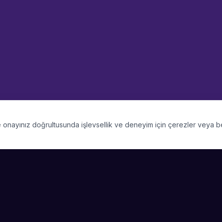
 ve onayınız doğrultusunda işlevsellik ve deneyim için çerezler veya 
PLATFORM
ŞIRKET