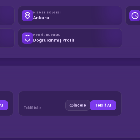
HIZMET BÖLGESI
Ankara
PROFIL DURUMU
Doğrulanmış Profil
Al
İncele
Teklif Al
Teklif İste