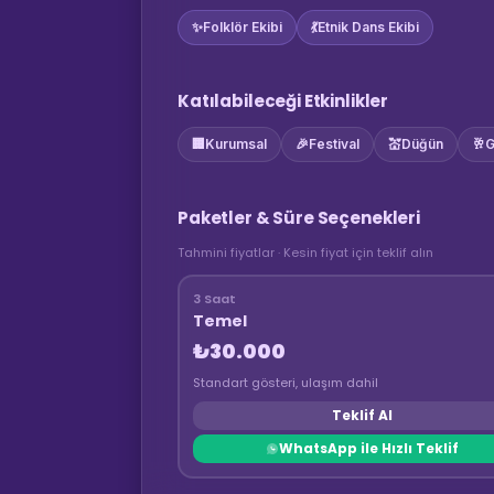
✨
Folklör Ekibi
💃
Etnik Dans Ekibi
Katılabileceği Etkinlikler
🏢
Kurumsal
🎉
Festival
💒
Düğün
🥂
G
Paketler & Süre Seçenekleri
Tahmini fiyatlar · Kesin fiyat için teklif alın
3 Saat
Temel
₺30.000
Standart gösteri, ulaşım dahil
Teklif Al
WhatsApp ile Hızlı Teklif