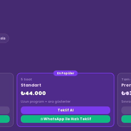
ala
En Popüler
5 Saat
Tam 
Standart
Pre
₺44.000
₺6
Uzun program + ara gösteriler
Sınırs
Teklif Al
WhatsApp ile Hızlı Teklif