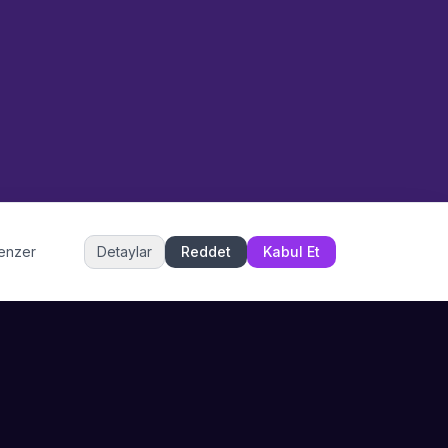
Sanatları" hakkında bilgi almak
mı istiyorsunuz? Mesajınızı
yazın, WhatsApp üzerinden
bağlanalım.
15:56
📍
eglence-ve-gosteri · Ankara
Merhaba! "Ankara Etnik Sahne
Sanatları" hakkında bilgi almak
istiyorum.
Ankara Etnik Sahne Sanatları
benzer
Detaylar
Reddet
Kabul Et
Şu an çevrimiçi
DESTEK
İLETIŞIM