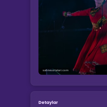
sahneustalari.com
Detaylar