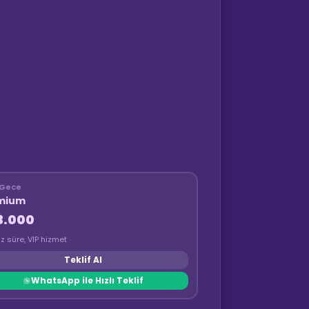
Gece
mium
3.000
ız süre, VIP hizmet
Teklif Al
WhatsApp ile Hızlı Teklif