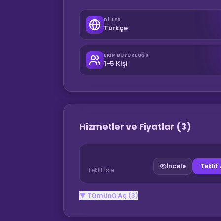
DILLER
Türkçe
EKIP BÜYÜKLÜĞÜ
1-5 Kişi
Hizmetler ve Fiyatlar
(3)
İncele
Teklif 
Teklif İste
▼ Tümünü Aç (3)