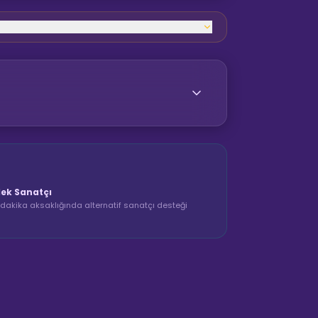
ek Sanatçı
dakika aksaklığında alternatif sanatçı desteği
Sahne Ustaları
Sanatçı hakkında bilgi al
Merhaba! "Ankara Etnik Sahne