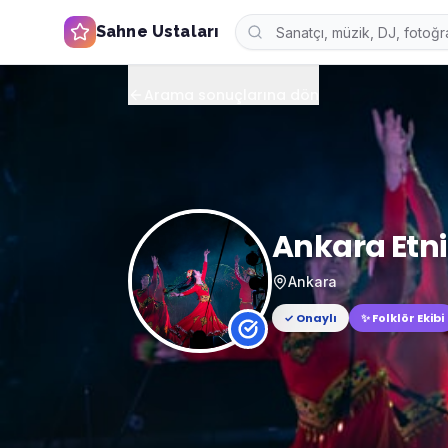
Sahne Ustaları
Arama sonuçlarına dön
Ankara Etni
Ankara
✓ Onaylı
✨
Folklör Ekibi