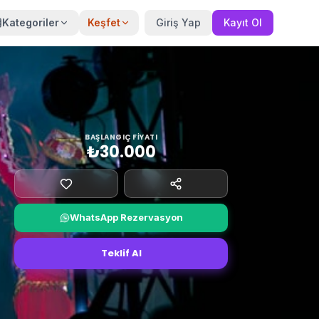
Kategoriler
Keşfet
Giriş Yap
Kayıt Ol
BAŞLANGIÇ FIYATI
₺30.000
WhatsApp Rezervasyon
Teklif Al