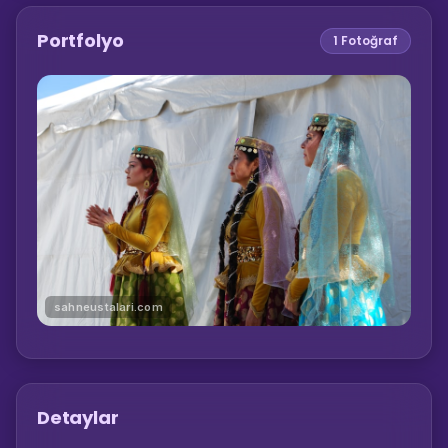
Portfolyo
1
Fotoğraf
sahneustalari.com
Detaylar