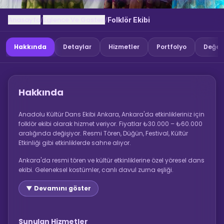
Anasayfa
Eglence Ve Gosteri
/
/
Folklör Ekibi
Hakkında
Detaylar
Hizmetler
Portfolyo
Değer
Hakkında
Anadolu Kültür Dans Ekibi Ankara, Ankara'da etkinlikleriniz için
folklör ekibi olarak hizmet veriyor. Fiyatlar ₺30.000 – ₺60.000
aralığında değişiyor. Resmi Tören, Düğün, Festival, Kültür
Etkinliği gibi etkinliklerde sahne alıyor.
Ankara'da resmi tören ve kültür etkinliklerine özel yöresel dans
ekibi. Geleneksel kostümler, canlı davul zurna eşliği.
▼ Devamını göster
Sunulan Hizmetler