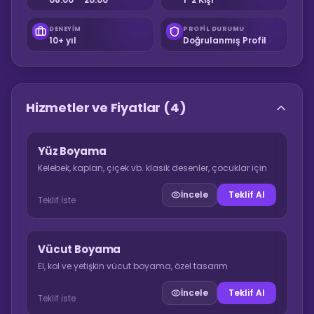
DENEYIM
PROFIL DURUMU
10+ yıl
Doğrulanmış Profil
Hizmetler ve Fiyatlar
(4)
Yüz Boyama
Kelebek, kaplan, çiçek vb. klasik desenler, çocuklar için
İncele
Teklif Al
Teklif İste
Vücut Boyama
El, kol ve yetişkin vücut boyama, özel tasarım
İncele
Teklif Al
Teklif İste