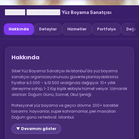
Anasayfa
Cocuk Eglencesi
/
/
Yüz Boyama Sanatçısı
Hakkında
Detaylar
Hizmetler
Portfolyo
Değer
Hakkında
Sibel Yüz Boyama Sanatçısı ile İstanbul'da yüz boyama
sanatçısı organizasyonunuzu güvenle planlayabilirsiniz.
Fiyatlar ₺3.000 – ₺13.500 aralığında değişiyor. 10+ yıllık
deneyime sahip, 1-2 Kişi kişilik ekibiyle hizmet veriyor. Uzmanlık
alanları: Doğum Günü, Sünnet, Okul Şenliği.
Profesyonel yüz boyama ve geçici dövme. 200+ karakter
tasarımı: hayvanlar, süper kahramanlar, peri masalları.
Doğum günü ve festival. İstanbul.
▼ Devamını göster