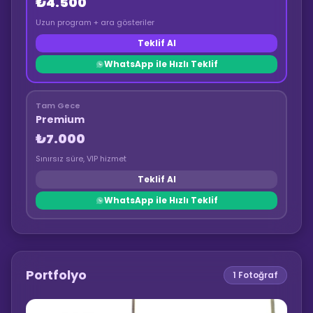
₺4.500
Uzun program + ara gösteriler
Teklif Al
WhatsApp ile Hızlı Teklif
Tam Gece
Premium
₺7.000
Sınırsız süre, VIP hizmet
Teklif Al
WhatsApp ile Hızlı Teklif
Portfolyo
1
Fotoğraf