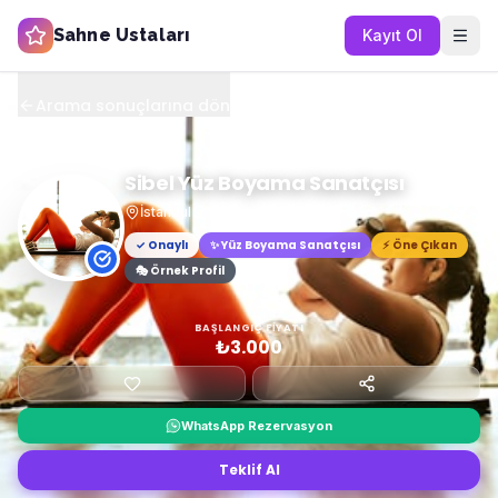
Sahne Ustaları
Kayıt Ol
Arama sonuçlarına dön
Sibel Yüz Boyama Sanatçısı
İstanbul
10
+ yıl
✓ Onaylı
✨
Yüz Boyama Sanatçısı
⚡ Öne Çıkan
🎭 Örnek Profil
BAŞLANGIÇ FIYATI
₺3.000
WhatsApp Rezervasyon
Teklif Al