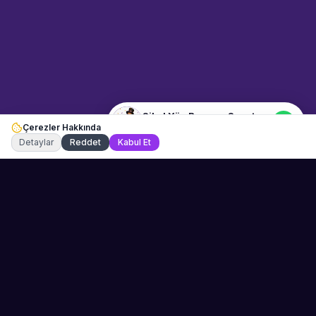
04:18
📍
cocuk-eglencesi · İstanbul
Merhaba! "Sibel Yüz Boyama
Sanatçısı" hakkında bilgi almak
istiyorum.
Sibel Yüz Boyama Sanatçısı
Çerezler Hakkında
Şu an çevrimiçi
Detaylar
Reddet
Kabul Et
Sahne Ustaları
Etkinliğiniz için mükemmel sanatçıyı bulun.
Düğün, parti ve kurumsal etkinlikler için