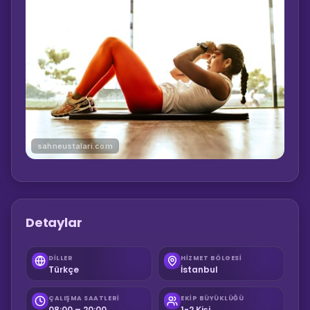
sahneustalari.com
Detaylar
DILLER
HIZMET BÖLGESI
Türkçe
İstanbul
ÇALIŞMA SAATLERI
EKIP BÜYÜKLÜĞÜ
08:00 – 20:00
1-2 Kişi