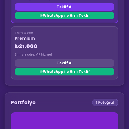
Teklif Al
WhatsApp ile Hızlı Teklif
Tam Gece
Premium
₺21.000
Sınırsız süre, VIP hizmet
Teklif Al
WhatsApp ile Hızlı Teklif
Portfolyo
1
Fotoğraf