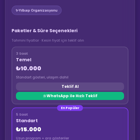
✨
Yılbaşı Organizasyonu
Paketler & Süre Seçenekleri
Tahmini fiyatlar · Kesin fiyat için teklif alın
3 Saat
Temel
₺10.000
Standart gösteri, ulaşım dahil
Teklif Al
WhatsApp ile Hızlı Teklif
En Popüler
5 Saat
Standart
₺15.000
Uzun program + ara gösteriler