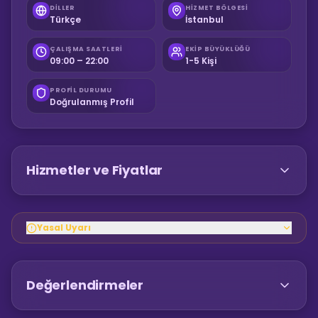
DILLER
HIZMET BÖLGESI
Türkçe
İstanbul
ÇALIŞMA SAATLERI
EKIP BÜYÜKLÜĞÜ
09:00 – 22:00
1-5 Kişi
PROFIL DURUMU
Doğrulanmış Profil
Hizmetler ve Fiyatlar
Yasal Uyarı
Değerlendirmeler