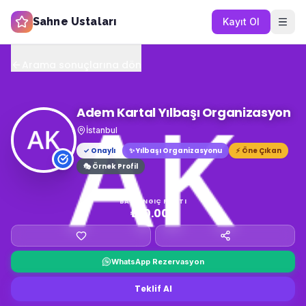
Sahne Ustaları
Kayıt Ol
Arama sonuçlarına dön
Adem Kartal Yılbaşı Organizasyon
İstanbul
✓ Onaylı
✨
Yılbaşı Organizasyonu
⚡ Öne Çıkan
🎭 Örnek Profil
BAŞLANGIÇ FIYATI
₺10.000
WhatsApp Rezervasyon
Teklif Al