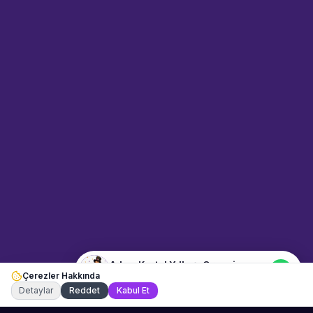
Sahne Ustaları
Sanatçı hakkında bilgi al
Merhaba! "Adem Kartal Yılbaşı
Organizasyon" hakkında bilgi
almak mı istiyorsunuz?
Mesajınızı yazın, WhatsApp
üzerinden bağlanalım.
07:44
📍
etkinlik-hizmetleri · İstanbul
Merhaba! "Adem Kartal Yılbaşı
Organizasyon" hakkında bilgi
almak istiyorum.
Adem Kartal Yılbaşı Organizasyon
Çerezler Hakkında
Şu an çevrimiçi
Detaylar
Reddet
Kabul Et