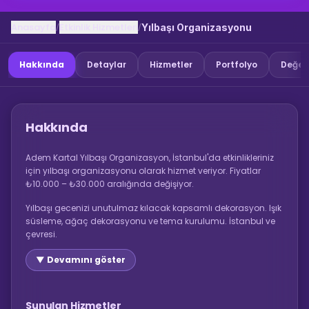
Anasayfa
Etkinlik Hizmetleri
/
/
Yılbaşı Organizasyonu
Hakkında
Detaylar
Hizmetler
Portfolyo
Değer
Hakkında
Adem Kartal Yılbaşı Organizasyon, İstanbul'da etkinlikleriniz
için yılbaşı organizasyonu olarak hizmet veriyor. Fiyatlar
₺10.000 – ₺30.000 aralığında değişiyor.
Yılbaşı gecenizi unutulmaz kılacak kapsamlı dekorasyon. Işık
süsleme, ağaç dekorasyonu ve tema kurulumu. İstanbul ve
çevresi.
▼ Devamını göster
Sunulan Hizmetler