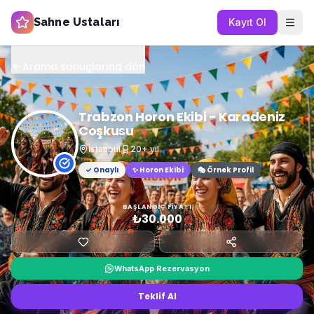
Sahne Ustaları
Kayıt Ol
Arama sonuçlarına dön
Trabzon Horon Ekibi - Karadeniz
Coşkusu
İstanbul
20
+ yıl
✓ Onaylı
✨
Horon Ekibi
🎭 Örnek Profil
BAŞLANGIÇ FIYATI
₺30.000
WhatsApp Rezervasyon
Teklif Al