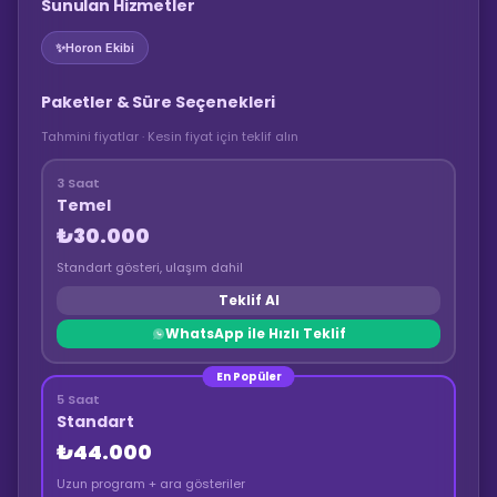
Sunulan Hizmetler
✨
Horon Ekibi
Paketler & Süre Seçenekleri
Tahmini fiyatlar · Kesin fiyat için teklif alın
3 Saat
Temel
₺30.000
Standart gösteri, ulaşım dahil
Teklif Al
WhatsApp ile Hızlı Teklif
En Popüler
5 Saat
Standart
₺44.000
Uzun program + ara gösteriler