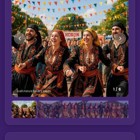
1
/
6
sahneustalari.com