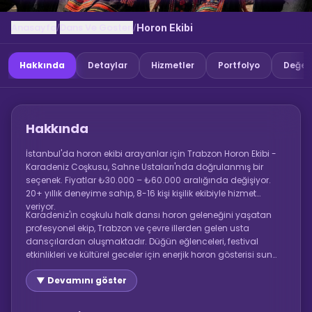
Anasayfa
Dans Ve Gosteri
/
/
Horon Ekibi
Hakkında
Detaylar
Hizmetler
Portfolyo
Değer
Hakkında
İstanbul'da horon ekibi arayanlar için Trabzon Horon Ekibi -
Karadeniz Coşkusu, Sahne Ustaları'nda doğrulanmış bir
seçenek. Fiyatlar ₺30.000 – ₺60.000 aralığında değişiyor.
20+ yıllık deneyime sahip, 8-16 kişi kişilik ekibiyle hizmet
veriyor.
Karadeniz'in coşkulu halk dansı horon geleneğini yaşatan
profesyonel ekip, Trabzon ve çevre illerden gelen usta
dansçılardan oluşmaktadır. Düğün eğlenceleri, festival
etkinlikleri ve kültürel geceler için enerjik horon gösterisi sunar.
8-16 kişilik ekip, canlı kemençe ve davul eşliğinde sahne alır.
▼ Devamını göster