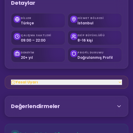
Detaylar
DILLER
HIZMET BÖLGESI
Türkçe
İstanbul
ÇALIŞMA SAATLERI
EKIP BÜYÜKLÜĞÜ
09:00 – 22:00
8-16 kişi
DENEYIM
PROFIL DURUMU
20+ yıl
Doğrulanmış Profil
Yasal Uyarı
Değerlendirmeler