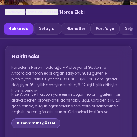
Anasayfa
Dans Ve Gosteri
/
/
Horon Ekibi
Hakkında
Detaylar
Hizmetler
Portfolyo
Değer
Hakkında
Karadeniz Horon Topluluğu - Profesyonel Gösteri ile
Ankara'da horon ekibi organizasyonunuzu güvenle
planlayabilirsiniz. Fiyatlar ₺30.000 – ₺60.000 aralığında
değişiyor. 16+ yıllık deneyime sahip, 6-12 kişi kişilik ekibiyle
hizmet veriyor.
Rize, Artvin ve Trabzon yörelerinin özgün horon figürlerini bir
araya getiren profesyonel dans topluluğu, Karadeniz kültür
gecelerinde, düğün eğlencelerinde ve festival sahnesinde
coşkulu horon gösterisi sunar. Geleneksel kostüm ve
kemençe eşliği dahildir.
▼ Devamını göster