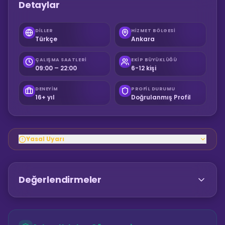
Detaylar
DILLER
HIZMET BÖLGESI
Türkçe
Ankara
ÇALIŞMA SAATLERI
EKIP BÜYÜKLÜĞÜ
09:00 – 22:00
6-12 kişi
DENEYIM
PROFIL DURUMU
16+ yıl
Doğrulanmış Profil
Yasal Uyarı
Değerlendirmeler