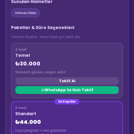
Sunulan Hizmetler
✨
Horon Ekibi
Paketler & Süre Seçenekleri
Tahmini fiyatlar · Kesin fiyat için teklif alın
3 Saat
Temel
₺30.000
Standart gösteri, ulaşım dahil
Teklif Al
WhatsApp ile Hızlı Teklif
En Popüler
5 Saat
Standart
₺44.000
Uzun program + ara gösteriler