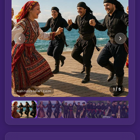
1
/
5
sahneustalari.com