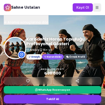
Sahne Ustaları
Kayıt Ol
Arama sonuçlarına dön
Karadeniz Horon Topluluğu -
Profesyonel Gösteri
Ankara
16
+ yıl
✓ Onaylı
✨
Horon Ekibi
🎭 Örnek Profil
BAŞLANGIÇ FIYATI
₺30.000
WhatsApp Rezervasyon
Teklif Al