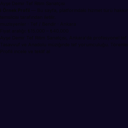
Ayşe Demir Tef Ritim Sanatçısı
ℹ️ Örnek Profil
— Bu sayfa, platformdaki hizmet türü hakkında
temsilcisi tarafından iletilir.
muzisyenler · Tef / Bendir · Ankara
Fiyat aralığı: ₺15.000 – ₺40.000
Ayşe Demir Tef Ritim Sanatçısı, Ankara'da profesyonel tef /
Tasavvuf ve Anadolu müziğinde tef yorumculuğu. Törenler 
Profili incele ve teklif al