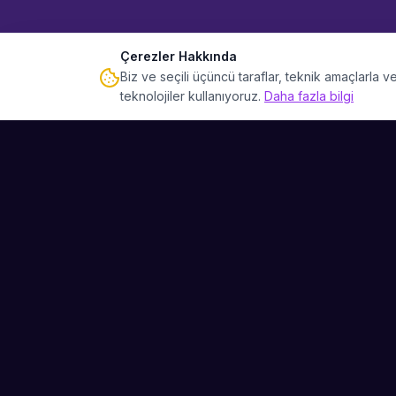
Çerezler Hakkında
Biz ve seçili üçüncü taraflar, teknik amaçlarla
teknolojiler kullanıyoruz.
Daha fazla bilgi
Sahne Ustaları
Etkinliğiniz için mükemmel sanatçıyı bulun.
Düğün, parti ve kurumsal etkinlikler için
binlerce sanatçı arasından seçim yapın.