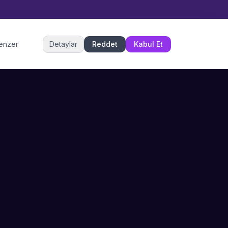
Müşteri Hizmetleri
benzer
Detaylar
Reddet
Kabul Et
Şu an çevrimiçi
DESTEK
İLETIŞIM
Büyükçekmece,
SSS
İstanbul
İletişim
0 850 302 53 52
Hizmet Politikası
info@sahneustalari.com
İptal ve Cayma
Yardım Merkezi
Ödeme Politikası