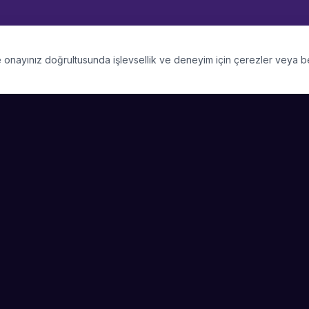
 ve onayınız doğrultusunda işlevsellik ve deneyim için çerezler veya 
PLATFORM
SIRKET
Kategoriler
Hakkimizda
Şehirler
Blog
Etkinlik Talepleri
Kariyer
Video Galerisi
Basin & Medya
Başarı Hikayeleri
Nasıl Çalışır