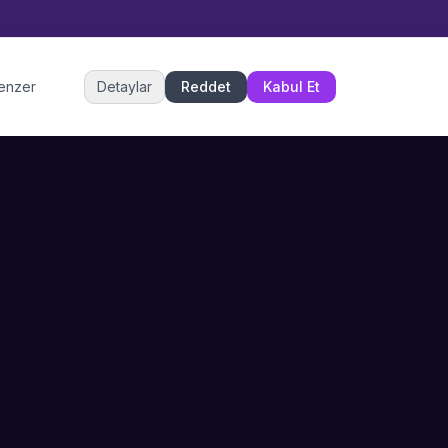
Müşteri Hizmetleri
benzer
Detaylar
Reddet
Kabul Et
Şu an çevrimiçi
DESTEK
İLETIŞIM
Büyükçekmece,
SSS
İstanbul
İletişim
0 850 302 53 52
Hizmet Politikası
info@sahneustalari.com
İptal ve Cayma
Yardım Merkezi
Ödeme Politikası