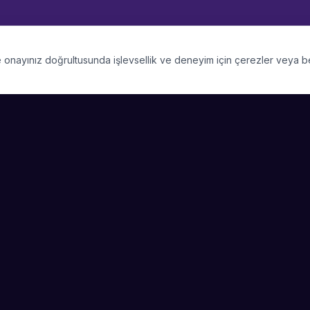
 ve onayınız doğrultusunda işlevsellik ve deneyim için çerezler veya 
PLATFORM
SIRKET
Kategoriler
Hakkimizda
Şehirler
Blog
Etkinlik Talepleri
Kariyer
Video Galerisi
Basin & Medya
Başarı Hikayeleri
Nasıl Çalışır