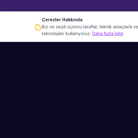
Çerezler Hakkında
Biz ve seçili üçüncü taraflar, teknik amaçlarla
teknolojiler kullanıyoruz.
Daha fazla bilgi
Sahne Ustaları
Etkinliğiniz için mükemmel sanatçıyı bulun.
Düğün, parti ve kurumsal etkinlikler için
binlerce sanatçı arasından seçim yapın.