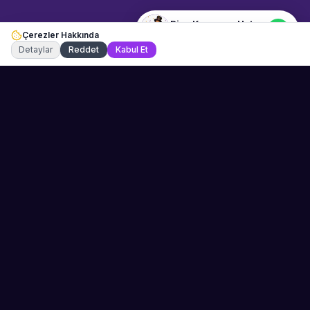
Rize Kemençe Ustası
Çerezler Hakkında
Şu an çevrimiçi
Detaylar
Reddet
Kabul Et
Sahne Ustaları
Etkinliğiniz için mükemmel sanatçıyı bulun.
Düğün, parti ve kurumsal etkinlikler için
binlerce sanatçı arasından seçim yapın.
PLATFORM
ŞIRKET