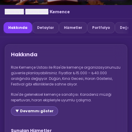
Anasayfa
Muzisyenler
/
/
Kemence
Hakkında
Detaylar
Hizmetler
Portfolyo
Değer
Hakkında
Rize Kemençe Ustası ile Rize'de kemençe organizasyonunuzu
güvenle planlayabilirsiniz. Fiyatlar ₺15.000 – ₺40.000
aralığında değişiyor. Düğün, Kına Gecesi, Horon Gösterisi,
Festival gibi etkinliklerde sahne alıyor.
Rize'de geleneksel kemençe sanatçısı. Karadeniz müziği
repertuvarı, horon ekipleriyle uyumlu çalışma.
▼ Devamını göster
Sunulan Hizmetler