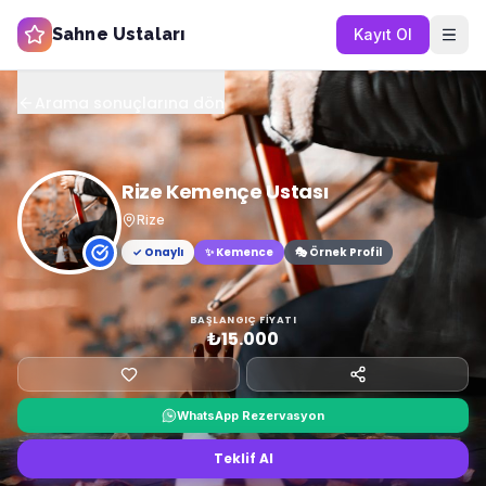
Sahne Ustaları
Kayıt Ol
Arama sonuçlarına dön
Rize Kemençe Ustası
Rize
✓ Onaylı
✨
Kemence
🎭 Örnek Profil
BAŞLANGIÇ FIYATI
₺15.000
WhatsApp Rezervasyon
Teklif Al