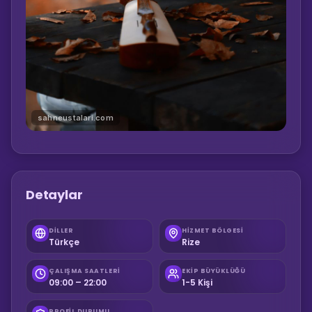
sahneustalari.com
Detaylar
DILLER
HIZMET BÖLGESI
Türkçe
Rize
ÇALIŞMA SAATLERI
EKIP BÜYÜKLÜĞÜ
09:00 – 22:00
1-5 Kişi
PROFIL DURUMU