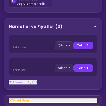
Doğrulanmış Profil
Hizmetler ve Fiyatlar
(3)
İncele
Teklif Al
Teklif İste
İncele
Teklif Al
Teklif İste
▼ Tümünü Aç (3)
Yasal Uyarı