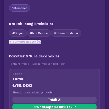
✨
Kemençe
Katılabileceği Etkinlikler
💒
Düğün
🕯️
Kına Gecesi
🎯
Horon Gösterisi
▼ Tümünü göster (4)
Paketler & Süre Seçenekleri
Tahmini fiyatlar · Kesin fiyat için teklif alın
3 Saat
Temel
₺15.000
Standart gösteri, ulaşım dahil
Teklif Al
WhatsApp ile Hızlı Teklif