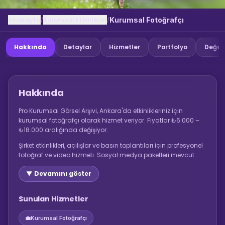
Anasayfa
Kurumsal Etkinlikler
/
/
Kurumsal Fotoğrafçı
Hakkında
Detaylar
Hizmetler
Portfolyo
Değer
Hakkında
Pro Kurumsal Görsel Arşivi, Ankara'da etkinlikleriniz için
kurumsal fotoğrafçı olarak hizmet veriyor. Fiyatlar ₺6.000 –
₺18.000 aralığında değişiyor.
Şirket etkinlikleri, açılışlar ve basın toplantıları için profesyonel
fotoğraf ve video hizmeti. Sosyal medya paketleri mevcut.
▼ Devamını göster
Sunulan Hizmetler
💼
Kurumsal Fotoğrafçı