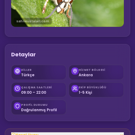
sahneustalari.com
Detaylar
DILLER
HIZMET BÖLGESI
Türkçe
Ankara
ÇALIŞMA SAATLERI
EKIP BÜYÜKLÜĞÜ
09:00 – 22:00
1-5 Kişi
PROFIL DURUMU
Doğrulanmış Profil
Yasal Uyarı