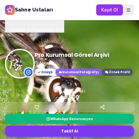
Sahne Ustaları
Kayıt Ol
Arama sonuçlarına dön
Pro Kurumsal Görsel Arşivi
Ankara
✓ Onaylı
💼
Kurumsal Fotoğrafçı
🎭 Örnek Profil
BAŞLANGIÇ FIYATI
₺6.000
WhatsApp Rezervasyon
Teklif Al