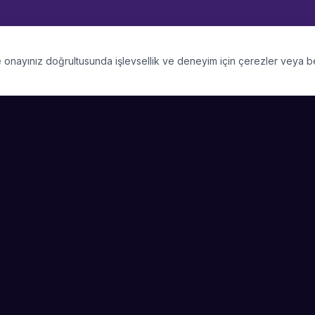
 ve onayınız doğrultusunda işlevsellik ve deneyim için çerezler veya 
PLATFORM
SIRKET
Kategoriler
Hakkimizda
Şehirler
Blog
Etkinlik Talepleri
Kariyer
Video Galerisi
Basin & Medya
Başarı Hikayeleri
Nasıl Çalışır