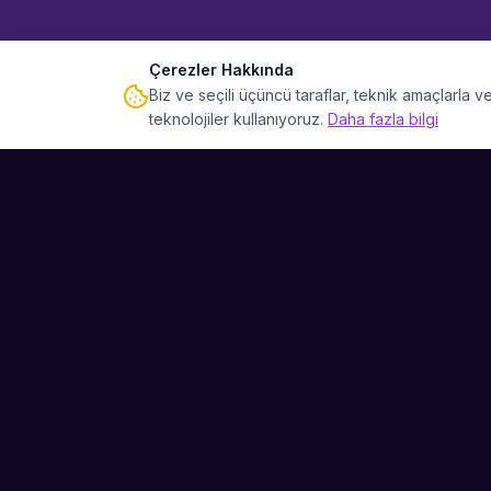
Çerezler Hakkında
Biz ve seçili üçüncü taraflar, teknik amaçlarla
teknolojiler kullanıyoruz.
Daha fazla bilgi
Sahne Ustaları
Etkinliğiniz için mükemmel sanatçıyı bulun.
Düğün, parti ve kurumsal etkinlikler için
binlerce sanatçı arasından seçim yapın.