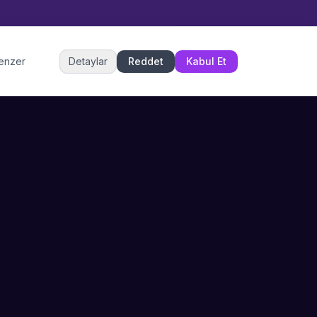
Müşteri Hizmetleri
benzer
Detaylar
Reddet
Kabul Et
Şu an çevrimiçi
DESTEK
İLETIŞIM
Büyükçekmece,
SSS
İstanbul
İletişim
0 850 302 53 52
Hizmet Politikası
info@sahneustalari.com
İptal ve Cayma
Yardım Merkezi
Ödeme Politikası