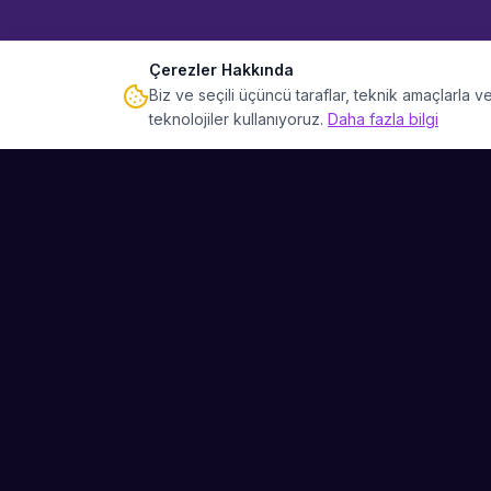
Çerezler Hakkında
Biz ve seçili üçüncü taraflar, teknik amaçlarla
teknolojiler kullanıyoruz.
Daha fazla bilgi
Sahne Ustaları
Etkinliğiniz için mükemmel sanatçıyı bulun.
Düğün, parti ve kurumsal etkinlikler için
binlerce sanatçı arasından seçim yapın.