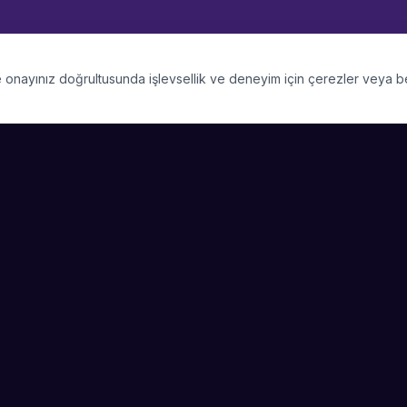
 ve onayınız doğrultusunda işlevsellik ve deneyim için çerezler veya 
PLATFORM
SIRKET
Kategoriler
Hakkimizda
Şehirler
Blog
Etkinlik Talepleri
Kariyer
Video Galerisi
Basin & Medya
Başarı Hikayeleri
Nasıl Çalışır