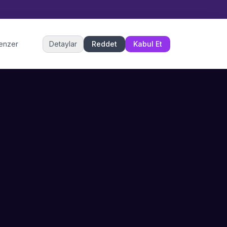
Müşteri Hizmetleri
benzer
Detaylar
Reddet
Kabul Et
Şu an çevrimiçi
DESTEK
İLETIŞIM
Büyükçekmece,
SSS
İstanbul
İletişim
0 850 302 53 52
Hizmet Politikası
info@sahneustalari.com
İptal ve Cayma
Yardım Merkezi
Ödeme Politikası