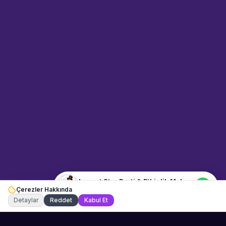
Sahne Ustaları
Sanatçı hakkında bilgi al
Merhaba! "Levent Star Parti &
Etkinlik Mekanı" hakkında bilgi
almak mı istiyorsunuz?
Mesajınızı yazın, WhatsApp
üzerinden bağlanalım.
03:07
📍
mekan-ve-araclar · Bodrum
Merhaba! "Levent Star Parti &
Etkinlik Mekanı" hakkında bilgi
almak istiyorum.
Levent Star Parti & Etkinlik Mekanı
Çerezler Hakkında
Şu an çevrimiçi
Detaylar
Reddet
Kabul Et