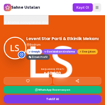
Sahne Ustaları
Kayıt Ol
Arama sonuçlarına dön
Levent Star Parti & Etkinlik Mekanı
Bodrum
✓ Onaylı
✨
Özel Mekan Kiralama
⚡ Öne Çıkan
🎭 Örnek Profil
BAŞLANGIÇ FIYATI
₺60.000
WhatsApp Rezervasyon
Teklif Al