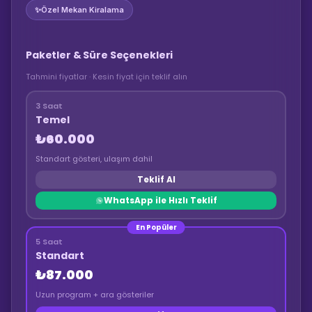
✨
Özel Mekan Kiralama
Paketler & Süre Seçenekleri
Tahmini fiyatlar · Kesin fiyat için teklif alın
3 Saat
Temel
₺60.000
Standart gösteri, ulaşım dahil
Teklif Al
WhatsApp ile Hızlı Teklif
En Popüler
5 Saat
Standart
₺87.000
Uzun program + ara gösteriler