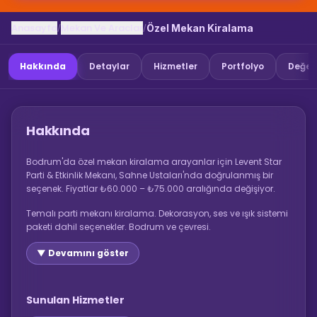
Anasayfa
Mekan Ve Araclar
/
/
Özel Mekan Kiralama
Hakkında
Detaylar
Hizmetler
Portfolyo
Değer
Hakkında
Bodrum'da özel mekan kiralama arayanlar için Levent Star
Parti & Etkinlik Mekanı, Sahne Ustaları'nda doğrulanmış bir
seçenek. Fiyatlar ₺60.000 – ₺75.000 aralığında değişiyor.
Temalı parti mekanı kiralama. Dekorasyon, ses ve ışık sistemi
paketi dahil seçenekler. Bodrum ve çevresi.
▼ Devamını göster
Sunulan Hizmetler