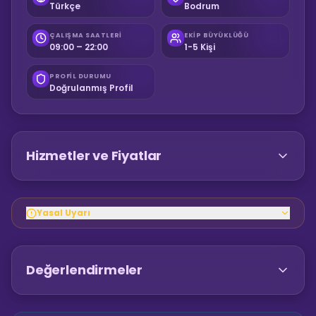
Türkçe
Bodrum
ÇALIŞMA SAATLERI
EKIP BÜYÜKLÜĞÜ
09:00 – 22:00
1-5 Kişi
PROFIL DURUMU
Doğrulanmış Profil
Hizmetler ve Fiyatlar
Yasal Uyarı
Değerlendirmeler