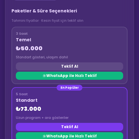
Paketler & Süre Seçenekleri
Tahmini fiyatlar · Kesin fiyat için teklif alın
3 Saat
Temel
₺50.000
Standart gösteri, ulaşım dahil
Teklif Al
WhatsApp ile Hızlı Teklif
En Popüler
5 Saat
Standart
₺73.000
Uzun program + ara gösteriler
Teklif Al
WhatsApp ile Hızlı Teklif