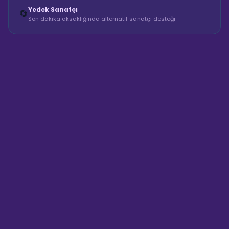
Yedek Sanatçı
🔄
Son dakika aksaklığında alternatif sanatçı desteği
Sahne Ustaları
Sanatçı hakkında bilgi al
Merhaba! "Zeynep Güneş Parti
Evi" hakkında bilgi almak mı