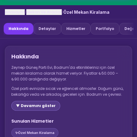
Anasayfa
Mekan Ve Araclar
/
/
Özel Mekan Kiralama
Hakkında
Detaylar
Hizmetler
Portfolyo
Değer
Hakkında
Zeynep Güneş Parti Evi, Bodrum'da etkinlikleriniz için özel
mekan kiralama olarak hizmet veriyor. Fiyatlar ₺50.000 –
₺90.000 aralığında değişiyor.
Özel parti evinizde sıcak ve eğlenceli atmosfer. Doğum günü,
bekarlığa veda ve arkadaş geceleri için. Bodrum ve çevresi.
▼ Devamını göster
Sunulan Hizmetler
✨
Özel Mekan Kiralama