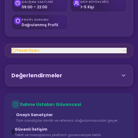
ÇALIŞMA SAATLERI
EKIP BÜYÜKLÜĞÜ
09:00 – 22:00
1-5 Kişi
PROFIL DURUMU
Doğrulanmış Profil
Yasal Uyarı
Değerlendirmeler
Sahne Ustaları Güvencesi
Onaylı Sanatçılar
✅
Tüm sanatçılar kimlik ve referans doğrulamasından geçer
Güvenli İletişim
🔒
Teklif ve mesajlarınız platform güvencesiyle iletilir