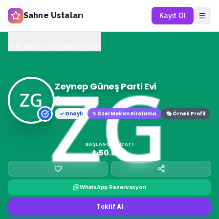
Sahne Ustaları
Kayıt Ol
Arama sonuçlarına dön
Zeynep Güneş Parti Evi
Bodrum
✓ Onaylı
✨
Özel Mekan Kiralama
🎭 Örnek Profil
BAŞLANGIÇ FIYATI
₺50.000
WhatsApp Rezervasyon
Teklif Al