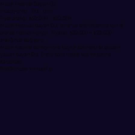
Müzik Festivali Bayan DJ
muzisyenler · DJ · İzmir
Fiyat aralığı: ₺22.500 – ₺22.500
Müzik Festivali Bayan DJ, İzmir'de etkinlikleriniz için dj
olarak hizmet veriyor. Fiyatlar ₺22.500 – ₺22.500
aralığında değişiyor.
Müzik festivali deneyimiyle büyük sahnelerde gösteri
yapan bayan DJ. Enerji dolu müzik seti ve sahne
karizması.
Profili incele ve teklif al