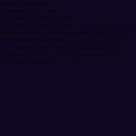
Mikser Denetleyicili DJ
muzisyenler · DJ · Ankara
Fiyat aralığı: ₺22.500 – ₺22.500
Ankara'da dj arayanlar için Mikser Denetleyicili DJ, Sahne
Ustaları'nda doğrulanmış bir seçenek. Fiyatlar ₺22.500 –
₺22.500 aralığında değişiyor.
Profesyonel DJ mikseri ve denetleyicisiyle gece kulübü
kalitesinde DJ hizmeti. Büyük organizasyonlar için.
Profili incele ve teklif al