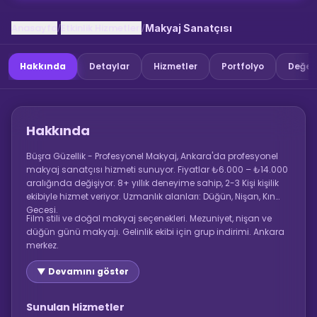
Anasayfa
Etkinlik Hizmetleri
/
/
Makyaj Sanatçısı
Hakkında
Detaylar
Hizmetler
Portfolyo
Değer
Hakkında
Büşra Güzellik - Profesyonel Makyaj, Ankara'da profesyonel
makyaj sanatçısı hizmeti sunuyor. Fiyatlar ₺6.000 – ₺14.000
aralığında değişiyor. 8+ yıllık deneyime sahip, 2-3 Kişi kişilik
ekibiyle hizmet veriyor. Uzmanlık alanları: Düğün, Nişan, Kına
Gecesi.
Film stili ve doğal makyaj seçenekleri. Mezuniyet, nişan ve
düğün günü makyajı. Gelinlik ekibi için grup indirimi. Ankara
merkez.
▼ Devamını göster
Sunulan Hizmetler