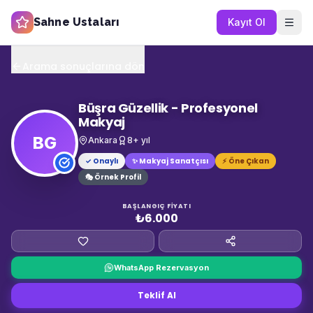
Sahne Ustaları
Kayıt Ol
Arama sonuçlarına dön
Büşra Güzellik - Profesyonel
Makyaj
BG
Ankara
8
+ yıl
✓ Onaylı
✨
Makyaj Sanatçısı
⚡ Öne Çıkan
🎭 Örnek Profil
BAŞLANGIÇ FIYATI
₺6.000
WhatsApp Rezervasyon
Teklif Al