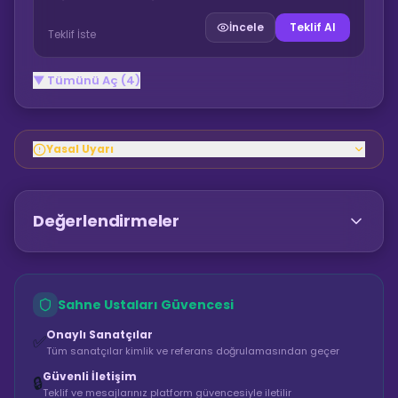
İncele
Teklif Al
Teklif İste
▼ Tümünü Aç (4)
Yasal Uyarı
Değerlendirmeler
Sahne Ustaları Güvencesi
Onaylı Sanatçılar
✅
Tüm sanatçılar kimlik ve referans doğrulamasından geçer
Güvenli İletişim
🔒
Teklif ve mesajlarınız platform güvencesiyle iletilir