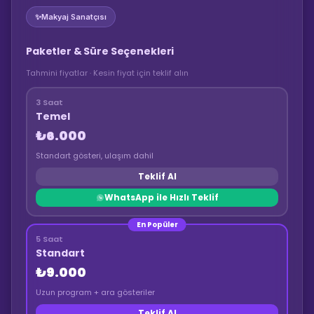
✨
Makyaj Sanatçısı
Paketler & Süre Seçenekleri
Tahmini fiyatlar · Kesin fiyat için teklif alın
3 Saat
Temel
₺6.000
Standart gösteri, ulaşım dahil
Teklif Al
WhatsApp ile Hızlı Teklif
En Popüler
5 Saat
Standart
₺9.000
Uzun program + ara gösteriler
Teklif Al