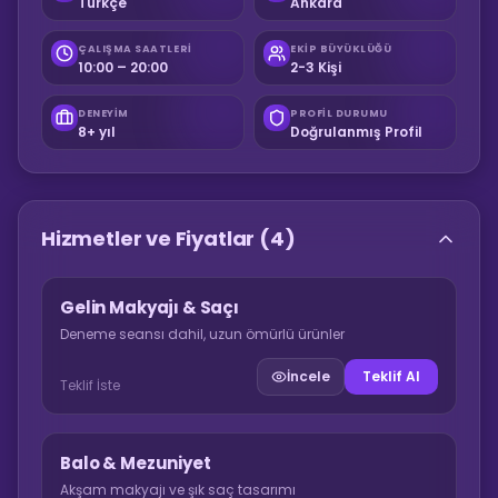
Türkçe
Ankara
ÇALIŞMA SAATLERI
EKIP BÜYÜKLÜĞÜ
10:00 – 20:00
2-3 Kişi
DENEYIM
PROFIL DURUMU
8+ yıl
Doğrulanmış Profil
Hizmetler ve Fiyatlar
(4)
Gelin Makyajı & Saçı
Deneme seansı dahil, uzun ömürlü ürünler
İncele
Teklif Al
Teklif İste
Balo & Mezuniyet
Akşam makyajı ve şık saç tasarımı