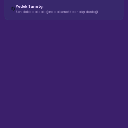
Yedek Sanatçı
🔄
Son dakika aksaklığında alternatif sanatçı desteği
Sahne Ustaları
Sanatçı hakkında bilgi al
Merhaba! "Büşra Güzellik -
Profesyonel Makyaj" hakkında