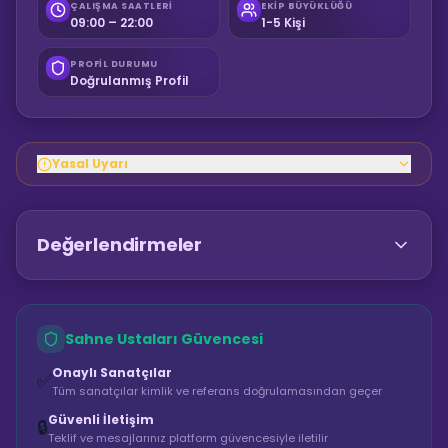
ÇALIŞMA SAATLERI
EKIP BÜYÜKLÜĞÜ
09:00 – 22:00
1-5 Kişi
PROFIL DURUMU
Doğrulanmış Profil
Yasal Uyarı
Değerlendirmeler
Sahne Ustaları Güvencesi
Onaylı Sanatçılar
✅
Tüm sanatçılar kimlik ve referans doğrulamasından geçer
Güvenli İletişim
🔒
Teklif ve mesajlarınız platform güvencesiyle iletilir