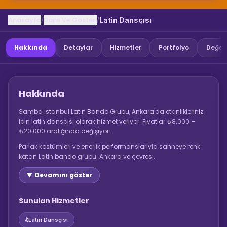
Anasayfa
Dans Ve Gosteri
/
/
Latin Dansçısı
Hakkında
Detaylar
Hizmetler
Portfolyo
Değer
Hakkında
Samba İstanbul Latin Bando Grubu, Ankara'da etkinlikleriniz
için latin dansçısı olarak hizmet veriyor. Fiyatlar ₺8.000 –
₺20.000 aralığında değişiyor.
Parlak kostümleri ve enerjik performanslarıyla sahneye renk
katan Latin bando grubu. Ankara ve çevresi.
▼ Devamını göster
Sunulan Hizmetler
💃
Latin Dansçısı