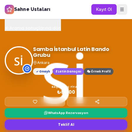
Sahne Ustaları
Kayıt Ol
Arama sonuçlarına dön
Samba İstanbul Latin Bando
Grubu
Ankara
✓ Onaylı
💃
Latin Dansçısı
🎭 Örnek Profil
BAŞLANGIÇ FIYATI
₺8.000
WhatsApp Rezervasyon
Teklif Al