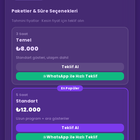
Paketler & Süre Seçenekleri
Tahmini fiyatlar · Kesin fiyat için teklif alın
3 Saat
Temel
₺8.000
Standart gösteri, ulaşım dahil
Teklif Al
WhatsApp ile Hızlı Teklif
En Popüler
5 Saat
Standart
₺12.000
Uzun program + ara gösteriler
Teklif Al
WhatsApp ile Hızlı Teklif