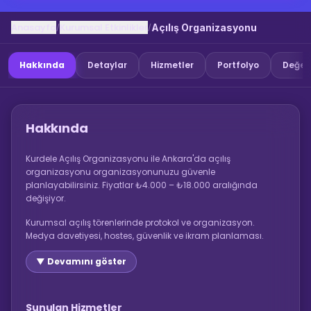
Anasayfa
Kurumsal Etkinlikler
/
/
Açılış Organizasyonu
Hakkında
Detaylar
Hizmetler
Portfolyo
Değer
Hakkında
Kurdele Açılış Organizasyonu ile Ankara'da açılış
organizasyonu organizasyonunuzu güvenle
planlayabilirsiniz. Fiyatlar ₺4.000 – ₺18.000 aralığında
değişiyor.
Kurumsal açılış törenlerinde protokol ve organizasyon.
Medya davetiyesi, hostes, güvenlik ve ikram planlaması.
▼ Devamını göster
Sunulan Hizmetler