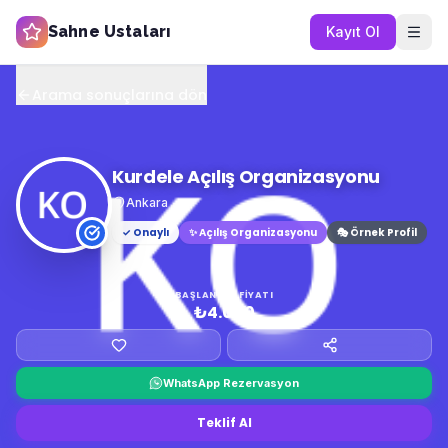
Sahne Ustaları
Kayıt Ol
Arama sonuçlarına dön
Kurdele Açılış Organizasyonu
Ankara
✓ Onaylı
✨
Açılış Organizasyonu
🎭 Örnek Profil
BAŞLANGIÇ FIYATI
₺4.000
WhatsApp Rezervasyon
Teklif Al