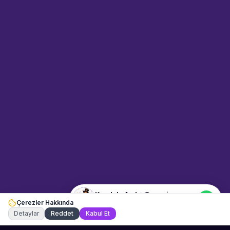
Sahne Ustaları
Sanatçı hakkında bilgi al
Merhaba! "Kurdele Açılış
Organizasyonu" hakkında bilgi
almak mı istiyorsunuz?
Mesajınızı yazın, WhatsApp
üzerinden bağlanalım.
18:07
📍
kurumsal-etkinlikler · Ankara
Merhaba! "Kurdele Açılış
Organizasyonu" hakkında bilgi
almak istiyorum.
Kurdele Açılış Organizasyonu
Çerezler Hakkında
Şu an çevrimiçi
Detaylar
Reddet
Kabul Et