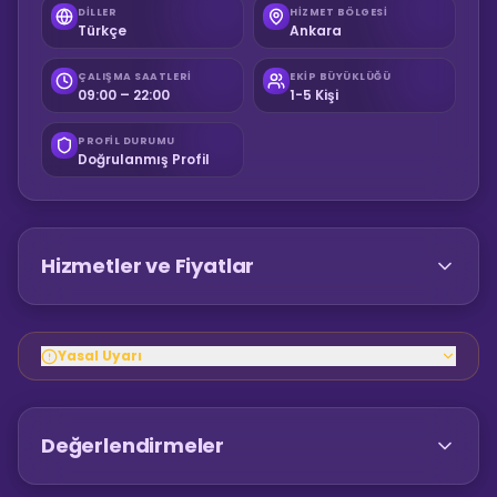
DILLER
HIZMET BÖLGESI
Türkçe
Ankara
ÇALIŞMA SAATLERI
EKIP BÜYÜKLÜĞÜ
09:00 – 22:00
1-5 Kişi
PROFIL DURUMU
Doğrulanmış Profil
Hizmetler ve Fiyatlar
Yasal Uyarı
Değerlendirmeler