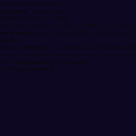
Kanun Virtüözü Kiralama
muzisyenler · Kanun · İzmir
Fiyat aralığı: ₺2.000 – ₺4.500
Kanun Virtüözü Kiralama, İzmir'de etkinlikleriniz için kanun
olarak hizmet veriyor. Fiyatlar ₺2.000 – ₺4.500 aralığında
değişiyor.
Kanun virtüözlüğüyle Türk müziğini en güzel haliyle sunan
sanatçı. Kültürel etkinlikler ve davetler için. Fasil muzigi ve
Turk muzigi repertuvarinda uzmandir.
Profili incele ve teklif al