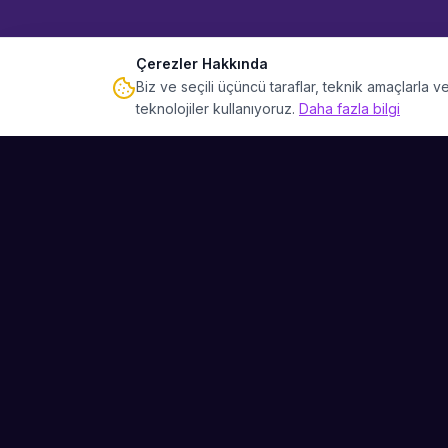
Çerezler Hakkında
Biz ve seçili üçüncü taraflar, teknik amaçlarla
teknolojiler kullanıyoruz.
Daha fazla bilgi
Sahne Ustaları
Etkinliğiniz için mükemmel sanatçıyı bulun.
Düğün, parti ve kurumsal etkinlikler için
binlerce sanatçı arasından seçim yapın.