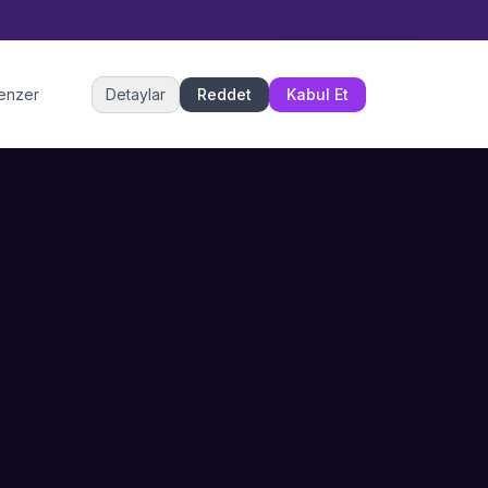
Müşteri Hizmetleri
benzer
Detaylar
Reddet
Kabul Et
Şu an çevrimiçi
DESTEK
İLETIŞIM
Büyükçekmece,
SSS
İstanbul
İletişim
0 850 302 53 52
Hizmet Politikası
info@sahneustalari.com
İptal ve Cayma
Yardım Merkezi
Ödeme Politikası