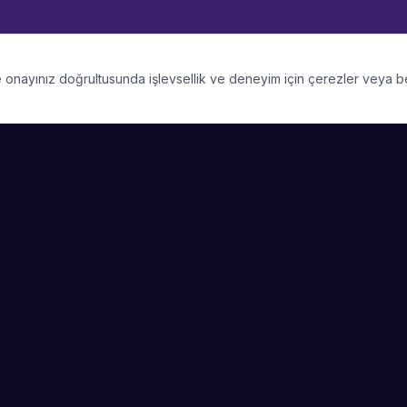
 ve onayınız doğrultusunda işlevsellik ve deneyim için çerezler veya 
PLATFORM
SIRKET
Kategoriler
Hakkimizda
Şehirler
Blog
Etkinlik Talepleri
Kariyer
Video Galerisi
Basin & Medya
Başarı Hikayeleri
Nasıl Çalışır