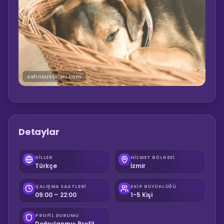
sahneustalari.com
Detaylar
DILLER
HIZMET BÖLGESI
Türkçe
İzmir
ÇALIŞMA SAATLERI
EKIP BÜYÜKLÜĞÜ
09:00 – 22:00
1-5 Kişi
PROFIL DURUMU
Doğrulanmış Profil