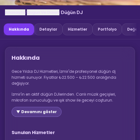
Anasayfa
Dugun Ve Davet
/
/
Düğün DJ
Hakkında
Detaylar
Hizmetler
Portfolyo
Değer
Hakkında
Gece Yıldızı DJ Hizmetleri, İzmir'de profesyonel düğün dj
hizmeti sunuyor. Fiyatlar ₺22.500 – ₺22.500 aralığında
değişiyor.
İzmir'in en aktif düğün DJlerinden. Canlı müzik geçişleri,
mikrofon sunuculuğu ve ışık show ile geceyi coşturun.
▼ Devamını göster
Sunulan Hizmetler