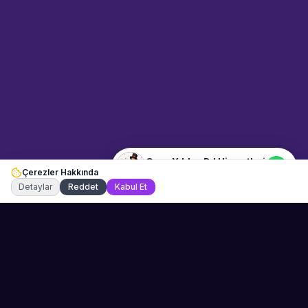
Hizmetleri" hakkında bilgi almak
mı istiyorsunuz? Mesajınızı
yazın, WhatsApp üzerinden
bağlanalım.
23:57
📍
dugun-ve-davet · İzmir
Merhaba! "Gece Yıldızı DJ
Hizmetleri" hakkında bilgi almak
istiyorum.
Gece Yıldızı DJ Hizmetleri
Çerezler Hakkında
Şu an çevrimiçi
Detaylar
Reddet
Kabul Et
Sahne Ustaları