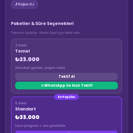
🎵
Düğün DJ
Paketler & Süre Seçenekleri
Tahmini fiyatlar · Kesin fiyat için teklif alın
3 Saat
Temel
₺23.000
Standart gösteri, ulaşım dahil
Teklif Al
WhatsApp ile Hızlı Teklif
En Popüler
5 Saat
Standart
₺33.000
Uzun program + ara gösteriler