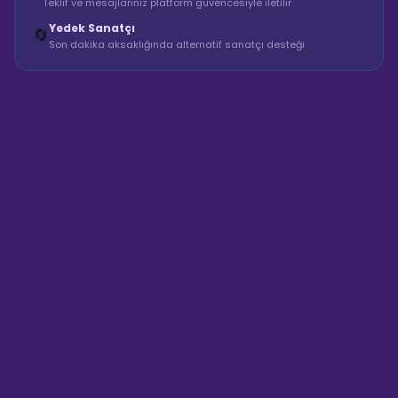
Teklif ve mesajlarınız platform güvencesiyle iletilir
Yedek Sanatçı
🔄
Son dakika aksaklığında alternatif sanatçı desteği
Sahne Ustaları
Sanatçı hakkında bilgi al
Merhaba! "Gece Yıldızı DJ