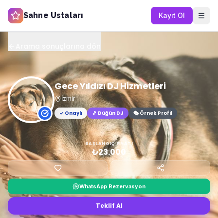
Sahne Ustaları
Kayıt Ol
Arama sonuçlarına dön
Gece Yıldızı DJ Hizmetleri
İzmir
✓ Onaylı
🎵
Düğün DJ
🎭 Örnek Profil
BAŞLANGIÇ FIYATI
₺23.000
WhatsApp Rezervasyon
Teklif Al