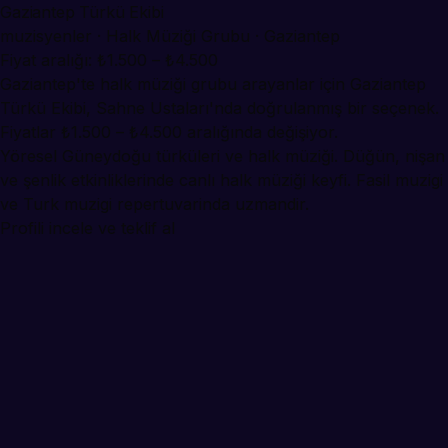
Gaziantep Türkü Ekibi
muzisyenler · Halk Müziği Grubu · Gaziantep
Fiyat aralığı: ₺1.500 – ₺4.500
Gaziantep'te halk müziği grubu arayanlar için Gaziantep
Türkü Ekibi, Sahne Ustaları'nda doğrulanmış bir seçenek.
Fiyatlar ₺1.500 – ₺4.500 aralığında değişiyor.
Yöresel Güneydoğu türküleri ve halk müziği. Düğün, nişan
ve şenlik etkinliklerinde canlı halk müziği keyfi. Fasil muzigi
ve Turk muzigi repertuvarinda uzmandir.
Profili incele ve teklif al