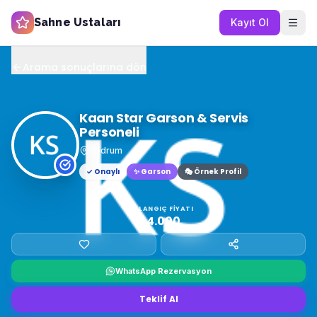
Sahne Ustaları
Kayıt Ol
Arama sonuçlarına dön
Kaan Star Garson & Servis
Personeli
Bodrum
✓ Onaylı
✨
Garson
🎭 Örnek Profil
BAŞLANGIÇ FIYATI
₺4.000
WhatsApp Rezervasyon
Teklif Al