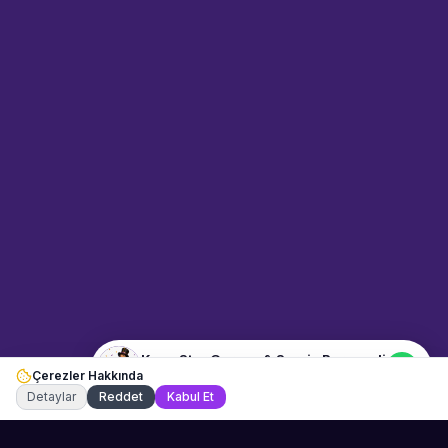
Sahne Ustaları
Sanatçı hakkında bilgi al
Merhaba! "Kaan Star Garson &
Servis Personeli" hakkında bilgi
almak mı istiyorsunuz?
Mesajınızı yazın, WhatsApp
üzerinden bağlanalım.
15:15
📍
etkinlik-hizmetleri · Bodrum
Merhaba! "Kaan Star Garson &
Servis Personeli" hakkında bilgi
almak istiyorum.
Kaan Star Garson & Servis Personeli
Çerezler Hakkında
Şu an çevrimiçi
Detaylar
Reddet
Kabul Et