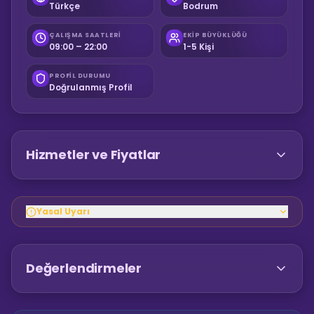
Türkçe
Bodrum
ÇALIŞMA SAATLERI
EKIP BÜYÜKLÜĞÜ
09:00 – 22:00
1-5 Kişi
PROFIL DURUMU
Doğrulanmış Profil
Hizmetler ve Fiyatlar
Yasal Uyarı
Değerlendirmeler