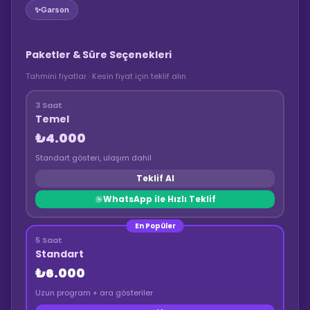
✨
Garson
Paketler & Süre Seçenekleri
Tahmini fiyatlar · Kesin fiyat için teklif alın
3 Saat
Temel
₺4.000
Standart gösteri, ulaşım dahil
Teklif Al
WhatsApp ile Hızlı Teklif
En Popüler
5 Saat
Standart
₺6.000
Uzun program + ara gösteriler