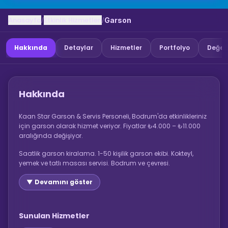
Anasayfa
Etkinlik Hizmetleri
/
/
Garson
Hakkında
Detaylar
Hizmetler
Portfolyo
Değer
Hakkında
Kaan Star Garson & Servis Personeli, Bodrum'da etkinlikleriniz
için garson olarak hizmet veriyor. Fiyatlar ₺4.000 – ₺11.000
aralığında değişiyor.
Saatlik garson kiralama. 1-50 kişilik garson ekibi. Kokteyl,
yemek ve tatlı masası servisi. Bodrum ve çevresi.
▼ Devamını göster
Sunulan Hizmetler