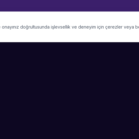
 ve onayınız doğrultusunda işlevsellik ve deneyim için çerezler veya 
PLATFORM
SIRKET
Kategoriler
Hakkimizda
Şehirler
Blog
Etkinlik Talepleri
Kariyer
Video Galerisi
Basin & Medya
Başarı Hikayeleri
Nasıl Çalışır