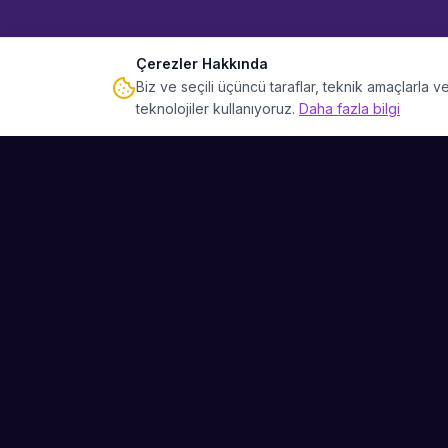
Çerezler Hakkında
Biz ve seçili üçüncü taraflar, teknik amaçlarla
teknolojiler kullanıyoruz.
Daha fazla bilgi
Sahne Ustaları
Etkinliğiniz için mükemmel sanatçıyı bulun.
Düğün, parti ve kurumsal etkinlikler için
binlerce sanatçı arasından seçim yapın.