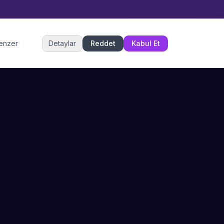
Müşteri Hizmetleri
benzer
Detaylar
Reddet
Kabul Et
Şu an çevrimiçi
DESTEK
İLETIŞIM
Büyükçekmece,
SSS
İstanbul
İletişim
0 850 302 53 52
Hizmet Politikası
info@sahneustalari.com
İptal ve Cayma
Yardım Merkezi
Ödeme Politikası