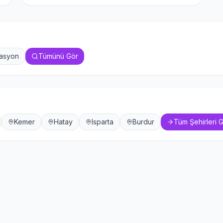
zasyon
Tümünü Gör
Kemer
Hatay
Isparta
Burdur
Tüm Şehirleri 