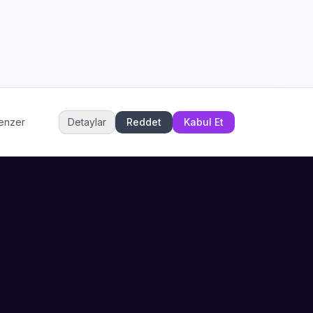
Merhaba! Size nasıl yardımcı
olabiliriz? WhatsApp üzerinden
bize ulaşabilirsiniz.
Merhaba! Bilgi almak istiyorum.
Müşteri Hizmetleri
benzer
Detaylar
Reddet
Kabul Et
Şu an çevrimiçi
DESTEK
İLETIŞIM
Büyükçekmece,
SSS
İstanbul
İletişim
0 850 302 53 52