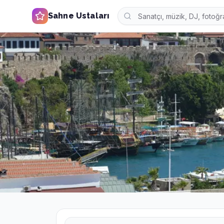
Sahne Ustaları
Ana Sayfa
Şehirler
Adana
Adana
Etkinlik Hizmetleri