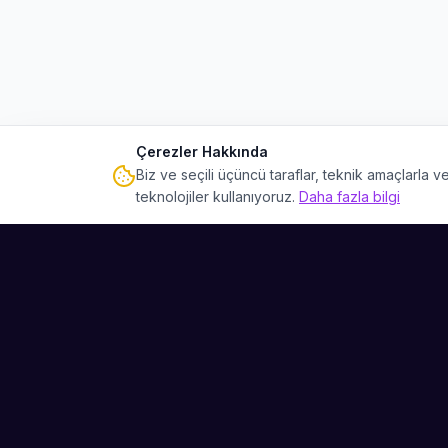
Çerezler Hakkında
Biz ve seçili üçüncü taraflar, teknik amaçlarla
teknolojiler kullanıyoruz.
Daha fazla bilgi
Sahne Ustaları
Etkinliğiniz için mükemmel sanatçıyı bulun.
Düğün, parti ve kurumsal etkinlikler için