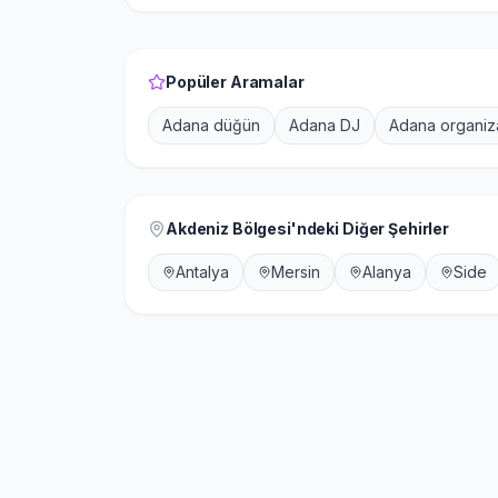
Popüler Aramalar
Adana düğün
Adana DJ
Adana organi
Akdeniz Bölgesi
'ndeki Diğer Şehirler
Antalya
Mersin
Alanya
Side