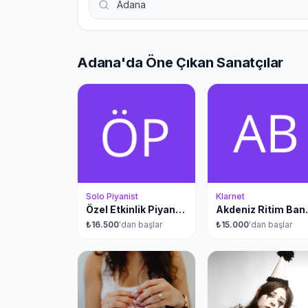
Adana'da etkinlik ve organizasyonlarınız için profesyonel sanatçı
ulaşabilirsiniz. Adana, Akdeniz Bölgesi'nde yer alıyor.
Adana'da Öne Çıkan Sanatçılar
Solo Piyanist
Klarnet
Özel Etkinlik Piyanisti
Akden
₺
16.500
'dan başlar
₺
15.000
'dan başlar