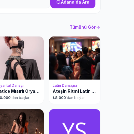
Adana'da
Ara
Tümünü Gör
yantal Dansçı
Latin Dansçısı
Hatice Mısırlı Oryantal Dans
Ateşin Ritmi Latin Dans Performansları
10.000
'dan başlar
₺
8.000
'dan başlar