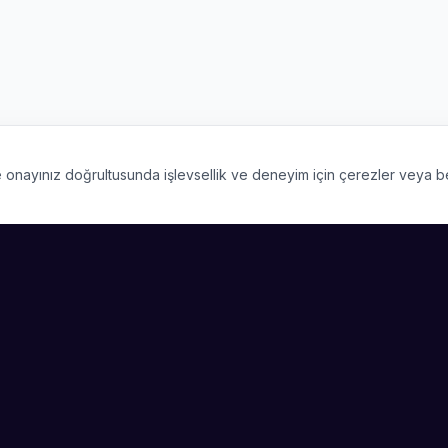
 ve onayınız doğrultusunda işlevsellik ve deneyim için çerezler veya 
PLATFORM
ŞIRKET
Kategoriler
Hakkımızda
Şehirler
Blog