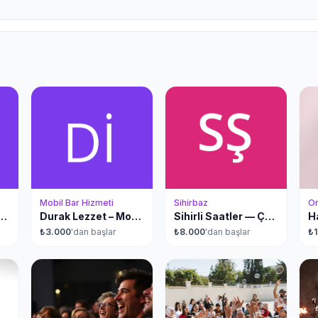
 ve hizmet sağlayıcılara buradan
Mobil Bar Hizmeti
Sihirbaz
Or
iz Ritim Bandosu
Durak Lezzet – Mobil Yemek Standı ve Etkinlik İkramları
Sihirli Saatler — Çocuk Şovu
₺
3.000
'dan başlar
₺
8.000
'dan başlar
₺