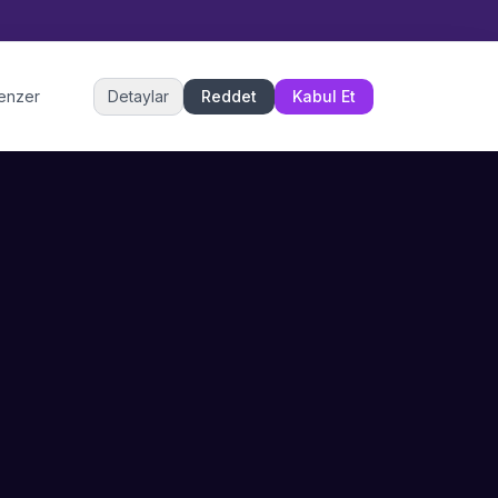
Müşteri Hizmetleri
benzer
Detaylar
Reddet
Kabul Et
Şu an çevrimiçi
DESTEK
İLETIŞIM
Büyükçekmece,
SSS
İstanbul
İletişim
0 850 302 53 52
Hizmet Politikası
info@sahneustalari.com
İptal ve Cayma
Yardım Merkezi
Ödeme Politikası