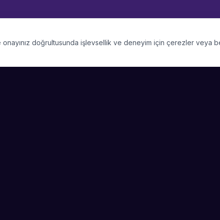
 ve onayınız doğrultusunda işlevsellik ve deneyim için çerezler veya 
PLATFORM
SIRKET
Kategoriler
Hakkimizda
Şehirler
Blog
Etkinlik Talepleri
Kariyer
Video Galerisi
Basin & Medya
Başarı Hikayeleri
Nasıl Çalışır