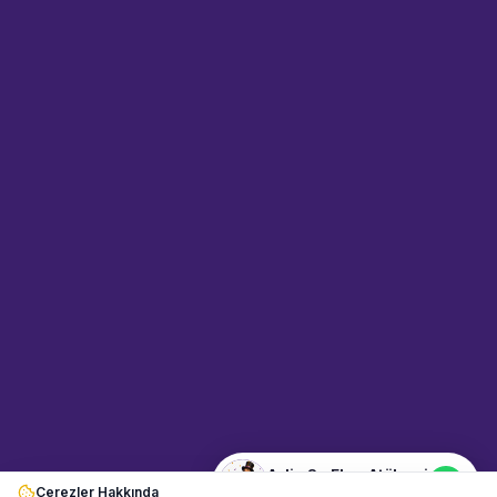
Sahne Ustaları
Sanatçı hakkında bilgi al
Merhaba! "Aylin Su Ebru
Atölyesi" hakkında bilgi almak
mı istiyorsunuz? Mesajınızı
yazın, WhatsApp üzerinden
bağlanalım.
04:08
📍
eglence-ve-gosteri · İstanbul
Merhaba! "Aylin Su Ebru
Atölyesi" hakkında bilgi almak
istiyorum.
Aylin Su Ebru Atölyesi
Çerezler Hakkında
Şu an çevrimiçi