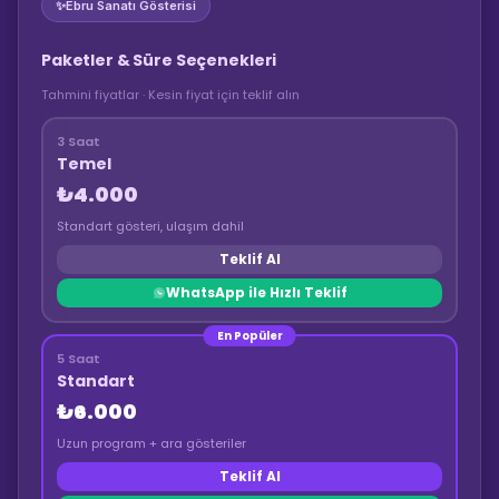
✨
Ebru Sanatı Gösterisi
Paketler & Süre Seçenekleri
Tahmini fiyatlar · Kesin fiyat için teklif alın
3 Saat
Temel
₺4.000
Standart gösteri, ulaşım dahil
Teklif Al
WhatsApp ile Hızlı Teklif
En Popüler
5 Saat
Standart
₺6.000
Uzun program + ara gösteriler
Teklif Al