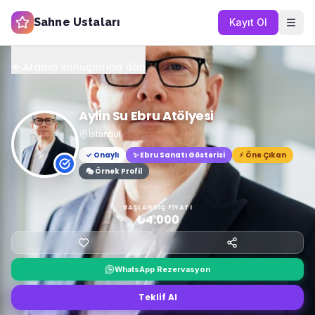
Sahne Ustaları
Kayıt Ol
Arama sonuçlarına dön
Aylin Su Ebru Atölyesi
İstanbul
✓ Onaylı
✨
Ebru Sanatı Gösterisi
⚡ Öne Çıkan
🎭 Örnek Profil
BAŞLANGIÇ FIYATI
₺4.000
WhatsApp Rezervasyon
Teklif Al