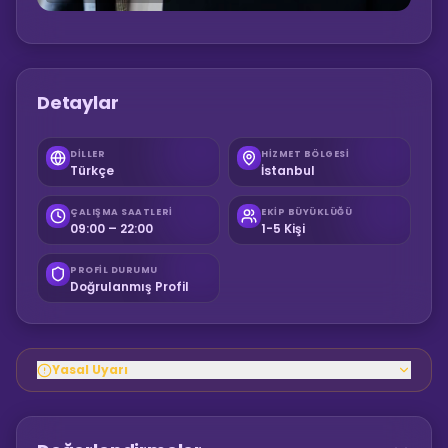
Detaylar
DILLER
HIZMET BÖLGESI
Türkçe
İstanbul
ÇALIŞMA SAATLERI
EKIP BÜYÜKLÜĞÜ
09:00 – 22:00
1-5 Kişi
PROFIL DURUMU
Doğrulanmış Profil
Yasal Uyarı