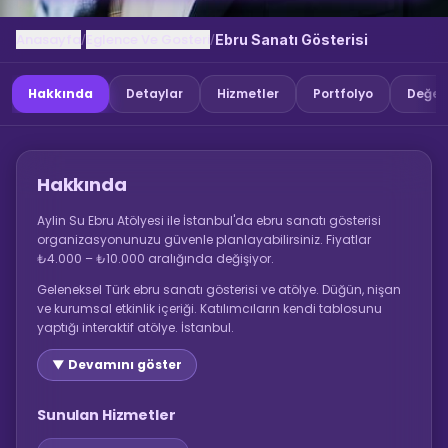
Anasayfa
Eglence Ve Gosteri
/
/
Ebru Sanatı Gösterisi
Hakkında
Detaylar
Hizmetler
Portfolyo
Değer
Hakkında
Aylin Su Ebru Atölyesi ile İstanbul'da ebru sanatı gösterisi
organizasyonunuzu güvenle planlayabilirsiniz. Fiyatlar
₺4.000 – ₺10.000 aralığında değişiyor.
Geleneksel Türk ebru sanatı gösterisi ve atölye. Düğün, nişan
ve kurumsal etkinlik içeriği. Katılımcıların kendi tablosunu
yaptığı interaktif atölye. İstanbul.
▼ Devamını göster
Sunulan Hizmetler