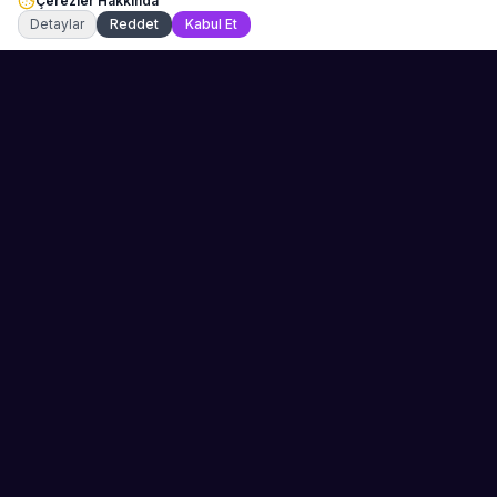
Çerezler Hakkında
Şu an çevrimiçi
Detaylar
Reddet
Kabul Et
Sahne Ustaları
Etkinliğiniz için mükemmel sanatçıyı bulun.
Düğün, parti ve kurumsal etkinlikler için
binlerce sanatçı arasından seçim yapın.
PLATFORM
ŞIRKET
Kategoriler
Hakkımızda