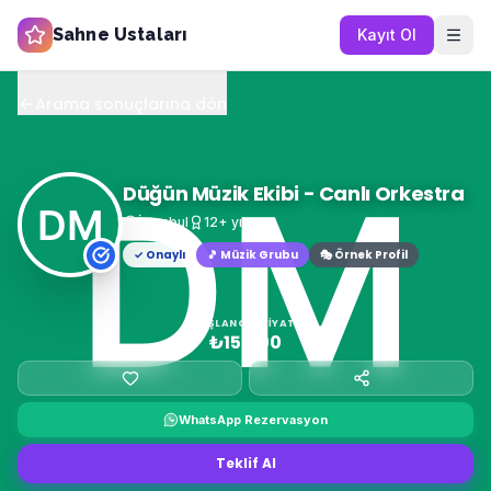
Sahne Ustaları
Kayıt Ol
Arama sonuçlarına dön
Düğün Müzik Ekibi - Canlı Orkestra
İstanbul
12
+ yıl
✓ Onaylı
🎵
Müzik Grubu
🎭 Örnek Profil
BAŞLANGIÇ FIYATI
₺15.000
WhatsApp Rezervasyon
Teklif Al