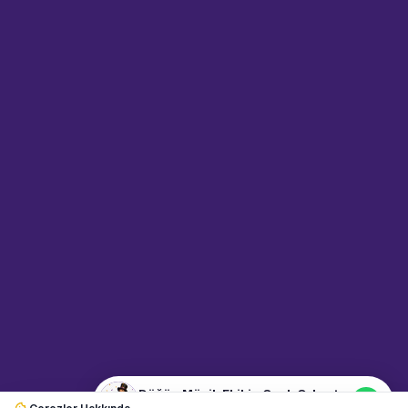
Sahne Ustaları
Sanatçı hakkında bilgi al
Merhaba! "Düğün Müzik Ekibi -
Canlı Orkestra" hakkında bilgi
almak mı istiyorsunuz?
Mesajınızı yazın, WhatsApp
üzerinden bağlanalım.
14:13
📍
muzisyenler · İstanbul
Merhaba! "Düğün Müzik Ekibi -
Canlı Orkestra" hakkında bilgi
almak istiyorum.
Düğün Müzik Ekibi - Canlı Orkestra