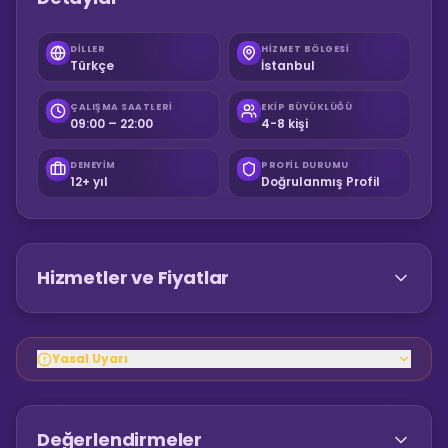
DILLER
HIZMET BÖLGESI
Türkçe
İstanbul
ÇALIŞMA SAATLERI
EKIP BÜYÜKLÜĞÜ
09:00 – 22:00
4-8 kişi
DENEYIM
PROFIL DURUMU
12+ yıl
Doğrulanmış Profil
Hizmetler ve Fiyatlar
Yasal Uyarı
Değerlendirmeler