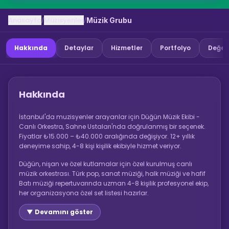
Anasayfa
Muzisyenler
/
/
Müzik Grubu
Hakkında
Detaylar
Hizmetler
Portfolyo
Değer
Hakkında
İstanbul'da muzisyenler arayanlar için Düğün Müzik Ekibi -
Canlı Orkestra, Sahne Ustaları'nda doğrulanmış bir seçenek.
Fiyatlar ₺15.000 – ₺40.000 aralığında değişiyor. 12+ yıllık
deneyime sahip, 4-8 kişi kişilik ekibiyle hizmet veriyor.
Düğün, nişan ve özel kutlamalar için özel kurulmuş canlı
müzik orkestrası. Türk pop, sanat müziği, halk müziği ve hafif
Batı müziği repertuvarında uzman 4-8 kişilik profesyonel ekip,
her organizasyona özel set listesi hazırlar.
▼ Devamını göster