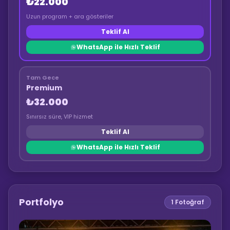
₺22.000
Uzun program + ara gösteriler
Teklif Al
WhatsApp ile Hızlı Teklif
Tam Gece
Premium
₺32.000
Sınırsız süre, VIP hizmet
Teklif Al
WhatsApp ile Hızlı Teklif
Portfolyo
1
Fotoğraf