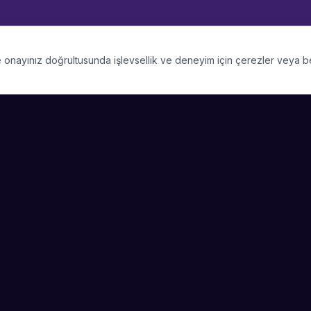
 ve onayınız doğrultusunda işlevsellik ve deneyim için çerezler veya 
PLATFORM
SIRKET
Kategoriler
Hakkimizda
Şehirler
Blog
Etkinlik Talepleri
Kariyer
Video Galerisi
Basin & Medya
Başarı Hikayeleri
Nasıl Çalışır