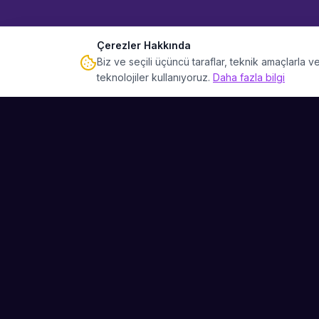
Çerezler Hakkında
Biz ve seçili üçüncü taraflar, teknik amaçlarla
teknolojiler kullanıyoruz.
Daha fazla bilgi
Sahne Ustaları
Etkinliğiniz için mükemmel sanatçıyı bulun.
Düğün, parti ve kurumsal etkinlikler için
binlerce sanatçı arasından seçim yapın.