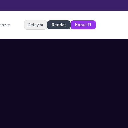
Müşteri Hizmetleri
benzer
Detaylar
Reddet
Kabul Et
Şu an çevrimiçi
DESTEK
İLETIŞIM
Büyükçekmece,
SSS
İstanbul
İletişim
0 850 302 53 52
Hizmet Politikası
info@sahneustalari.com
İptal ve Cayma
Yardım Merkezi
Ödeme Politikası