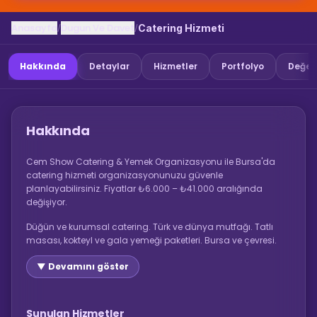
Anasayfa
Dugun Ve Davet
/
/
Catering Hizmeti
Hakkında
Detaylar
Hizmetler
Portfolyo
Değer
Hakkında
Cem Show Catering & Yemek Organizasyonu ile Bursa'da
catering hizmeti organizasyonunuzu güvenle
planlayabilirsiniz. Fiyatlar ₺6.000 – ₺41.000 aralığında
değişiyor.
Düğün ve kurumsal catering. Türk ve dünya mutfağı. Tatlı
masası, kokteyl ve gala yemeği paketleri. Bursa ve çevresi.
▼ Devamını göster
Sunulan Hizmetler