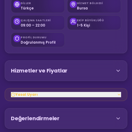
DILLER
HIZMET BÖLGESI
Türkçe
Bursa
ÇALIŞMA SAATLERI
EKIP BÜYÜKLÜĞÜ
09:00 – 22:00
1-5 Kişi
PROFIL DURUMU
Doğrulanmış Profil
Hizmetler ve Fiyatlar
Yasal Uyarı
Değerlendirmeler