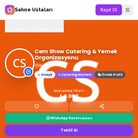
Sahne Ustaları
Kayıt Ol
Arama sonuçlarına dön
Cem Show Catering & Yemek
Organizasyonu
Bursa
✓ Onaylı
✨
Catering Hizmeti
🎭 Örnek Profil
BAŞLANGIÇ FIYATI
₺6.000
WhatsApp Rezervasyon
Teklif Al