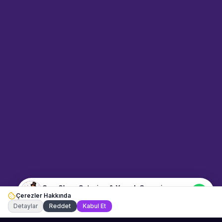
Sahne Ustaları
Sanatçı hakkında bilgi al
Merhaba! "Cem Show Catering
& Yemek Organizasyonu"
hakkında bilgi almak mı
istiyorsunuz? Mesajınızı yazın,
WhatsApp üzerinden
bağlanalım.
08:10
📍
dugun-ve-davet · Bursa
Merhaba! "Cem Show Catering
& Yemek Organizasyonu"
hakkında bilgi almak istiyorum.
Cem Show Catering & Yemek Organizasyonu
Çerezler Hakkında
Şu an çevrimiçi
Detaylar
Reddet
Kabul Et