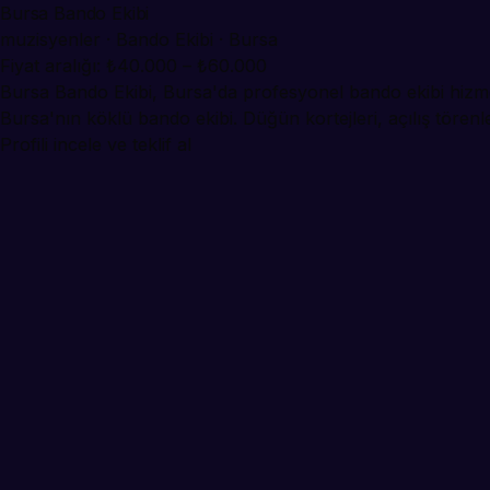
Bursa Bando Ekibi
muzisyenler · Bando Ekibi · Bursa
Fiyat aralığı: ₺40.000 – ₺60.000
Bursa Bando Ekibi, Bursa'da profesyonel bando ekibi hizme
Bursa'nın köklü bando ekibi. Düğün kortejleri, açılış törenl
Profili incele ve teklif al