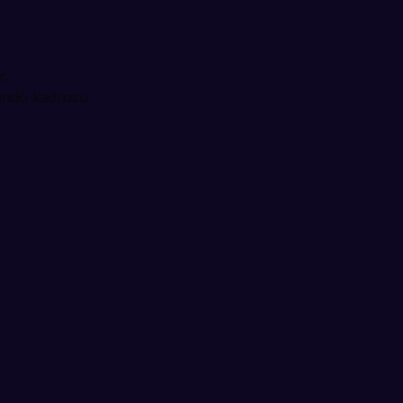
r.
bando kadrosu.