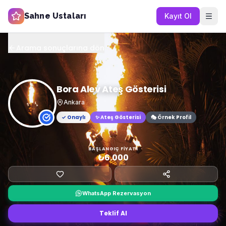
Sahne Ustaları
Kayıt Ol
Arama sonuçlarına dön
Bora Alev Ateş Gösterisi
Ankara
✓ Onaylı
✨
Ateş Gösterisi
🎭 Örnek Profil
BAŞLANGIÇ FIYATI
₺6.000
WhatsApp Rezervasyon
Teklif Al