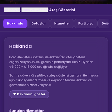
Anasayfa
Dans Ve Gosteri
/
/
Ateş Gösterisi
Hakkında
Detaylar
Hizmetler
Portfolyo
Değer
Hakkında
Bora Alev Ateş Gösterisi ile Ankara'da ateş gösterisi
organizasyonunuzu güvenle planlayabilirsiniz. Fiyatlar
₺6.000 – ₺18.000 aralığında değişiyor.
Sahne güvenliği sertifikalı ateş gösterisi uzmanı. Her mekan
için risk değerlendirmesi ve ekipman temini. Ankara ve
çevresinde hizmet veriyoruz.
▼ Devamını göster
Sunulan Hizmetler