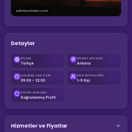
sahneustalari.com
Detaylar
DILLER
HIZMET BÖLGESI
Türkçe
Ankara
ÇALIŞMA SAATLERI
EKIP BÜYÜKLÜĞÜ
09:00 – 22:00
1-5 Kişi
PROFIL DURUMU
Doğrulanmış Profil
Hizmetler ve Fiyatlar