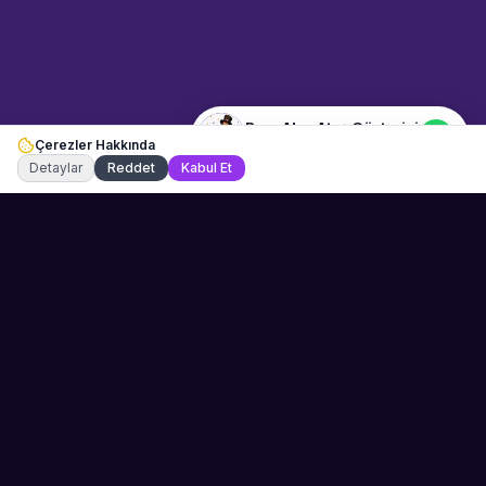
Merhaba! "Bora Alev Ateş
Gösterisi" hakkında bilgi almak
istiyorum.
Bora Alev Ateş Gösterisi
Çerezler Hakkında
Şu an çevrimiçi
Detaylar
Reddet
Kabul Et
Sahne Ustaları
Etkinliğiniz için mükemmel sanatçıyı bulun.
Düğün, parti ve kurumsal etkinlikler için
binlerce sanatçı arasından seçim yapın.