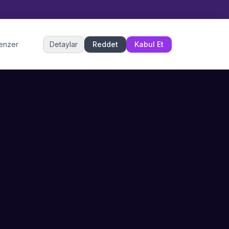
Müşteri Hizmetleri
benzer
Detaylar
Reddet
Kabul Et
Şu an çevrimiçi
DESTEK
İLETIŞIM
Büyükçekmece,
SSS
İstanbul
İletişim
0 850 302 53 52
Hizmet Politikası
info@sahneustalari.com
İptal ve Cayma
Yardım Merkezi
Ödeme Politikası