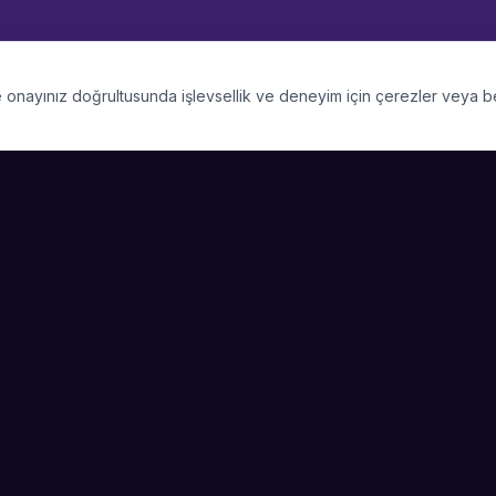
 ve onayınız doğrultusunda işlevsellik ve deneyim için çerezler veya 
PLATFORM
SIRKET
Kategoriler
Hakkimizda
Şehirler
Blog
Etkinlik Talepleri
Kariyer
Video Galerisi
Basin & Medya
Başarı Hikayeleri
Nasıl Çalışır