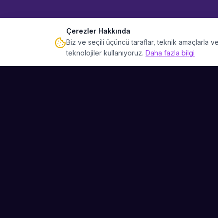
Çerezler Hakkında
Biz ve seçili üçüncü taraflar, teknik amaçlarla
teknolojiler kullanıyoruz.
Daha fazla bilgi
Sahne Ustaları
Etkinliğiniz için mükemmel sanatçıyı bulun.
Düğün, parti ve kurumsal etkinlikler için
binlerce sanatçı arasından seçim yapın.