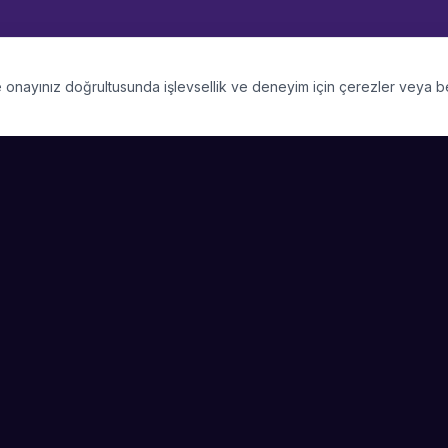
 ve onayınız doğrultusunda işlevsellik ve deneyim için çerezler veya 
PLATFORM
SIRKET
Kategoriler
Hakkimizda
Şehirler
Blog
Etkinlik Talepleri
Kariyer
Video Galerisi
Basin & Medya
Başarı Hikayeleri
Nasıl Çalışır