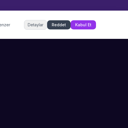
Müşteri Hizmetleri
benzer
Detaylar
Reddet
Kabul Et
Şu an çevrimiçi
DESTEK
İLETIŞIM
Büyükçekmece,
SSS
İstanbul
İletişim
0 850 302 53 52
Hizmet Politikası
info@sahneustalari.com
İptal ve Cayma
Yardım Merkezi
Ödeme Politikası