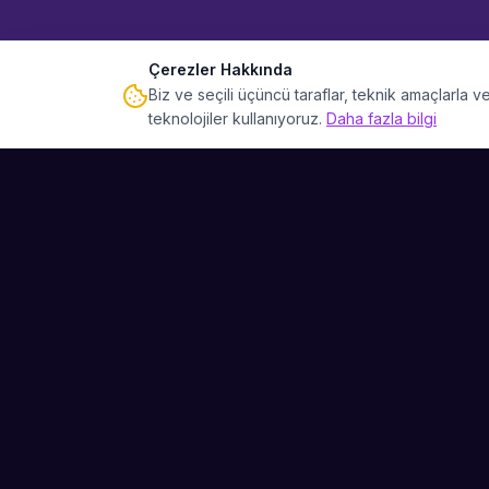
Çerezler Hakkında
Biz ve seçili üçüncü taraflar, teknik amaçlarla
teknolojiler kullanıyoruz.
Daha fazla bilgi
Sahne Ustaları
Etkinliğiniz için mükemmel sanatçıyı bulun.
Düğün, parti ve kurumsal etkinlikler için
binlerce sanatçı arasından seçim yapın.