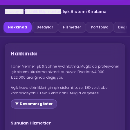
Anasayfa
Etkinlik Ekipmanlari
/
/
Işık Sistemi Kiralama
Hakkında
Detaylar
Hizmetler
Portfolyo
Değer
Hakkında
Taner Mermer Işık & Sahne Aydınlatma, Muğla'da profesyonel
ışık sistemi kiralama hizmeti sunuyor. Fiyatlar ₺4.000 –
₺22.000 aralığında değişiyor.
Açık hava etkinlikleri için ışık sistemi. Lazer, LED ve strobe
kombinasyonu. Teknik ekip dahil. Muğla ve çevresi.
▼ Devamını göster
Sunulan Hizmetler