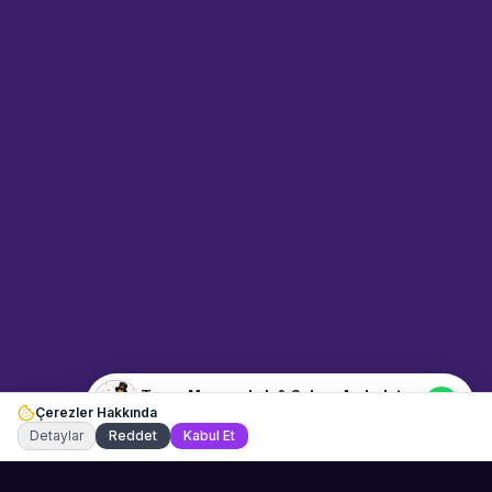
Sahne Ustaları
Sanatçı hakkında bilgi al
Merhaba! "Taner Mermer Işık &
Sahne Aydınlatma" hakkında
bilgi almak mı istiyorsunuz?
Mesajınızı yazın, WhatsApp
üzerinden bağlanalım.
14:58
📍
etkinlik-ekipmanlari · Muğla
Merhaba! "Taner Mermer Işık &
Sahne Aydınlatma" hakkında
bilgi almak istiyorum.
Taner Mermer Işık & Sahne Aydınlatma
Çerezler Hakkında
Şu an çevrimiçi
Detaylar
Reddet
Kabul Et