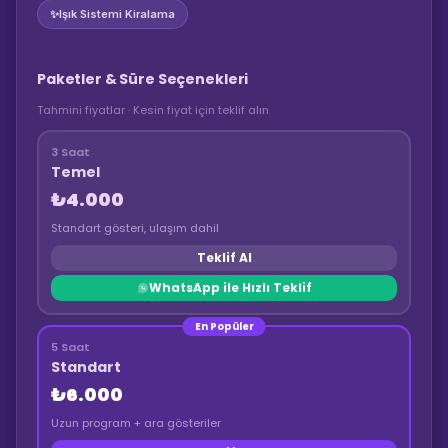
✨
Işık Sistemi Kiralama
Paketler & Süre Seçenekleri
Tahmini fiyatlar · Kesin fiyat için teklif alın
3 Saat
Temel
₺4.000
Standart gösteri, ulaşım dahil
Teklif Al
WhatsApp ile Hızlı Teklif
En Popüler
5 Saat
Standart
₺6.000
Uzun program + ara gösteriler