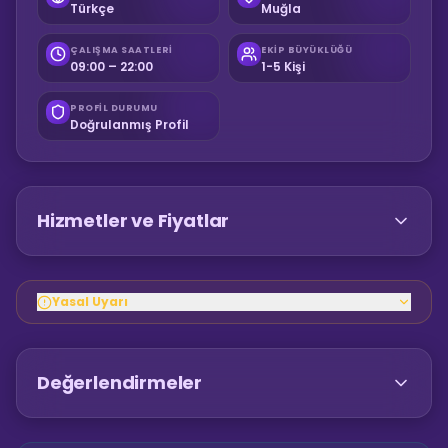
Türkçe
Muğla
ÇALIŞMA SAATLERI
EKIP BÜYÜKLÜĞÜ
09:00 – 22:00
1-5 Kişi
PROFIL DURUMU
Doğrulanmış Profil
Hizmetler ve Fiyatlar
Yasal Uyarı
Değerlendirmeler