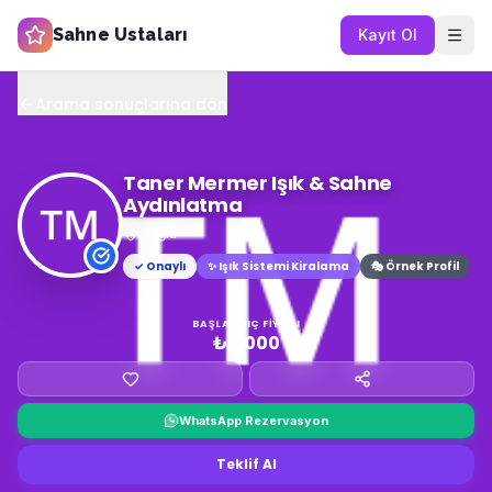
Sahne Ustaları
Kayıt Ol
Arama sonuçlarına dön
Taner Mermer Işık & Sahne
Aydınlatma
Muğla
✓ Onaylı
✨
Işık Sistemi Kiralama
🎭 Örnek Profil
BAŞLANGIÇ FIYATI
₺4.000
WhatsApp Rezervasyon
Teklif Al