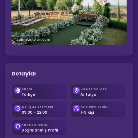
sahneustalari.com
Detaylar
DILLER
HIZMET BÖLGESI
Türkçe
Antalya
ÇALIŞMA SAATLERI
EKIP BÜYÜKLÜĞÜ
09:00 – 22:00
1-5 Kişi
PROFIL DURUMU
Doğrulanmış Profil