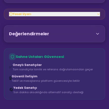
Yasal Uyarı
Değerlendirmeler
Sahne Ustaları Güvencesi
Onaylı Sanatçılar
✅
Tüm sanatçılar kimlik ve referans doğrulamasından geçer
Güvenli İletişim
🔒
Teklif ve mesajlarınız platform güvencesiyle iletilir
Yedek Sanatçı
🔄
Son dakika aksaklığında alternatif sanatçı desteği