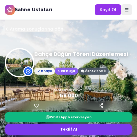
Sahne Ustaları
Kayıt Ol
Arama sonuçlarına dön
Bahçe Düğün Töreni Düzenlemesi
Antalya
✓ Onaylı
✨
Kır Düğü
🎭 Örnek Profil
BAŞLANGIÇ FIYATI
₺8.000
WhatsApp Rezervasyon
Teklif Al