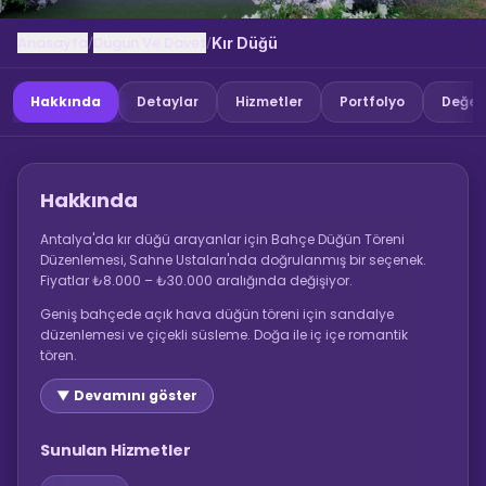
Anasayfa
Dugun Ve Davet
/
/
Kır Düğü
Hakkında
Detaylar
Hizmetler
Portfolyo
Değer
Hakkında
Antalya'da kır düğü arayanlar için Bahçe Düğün Töreni
Düzenlemesi, Sahne Ustaları'nda doğrulanmış bir seçenek.
Fiyatlar ₺8.000 – ₺30.000 aralığında değişiyor.
Geniş bahçede açık hava düğün töreni için sandalye
düzenlemesi ve çiçekli süsleme. Doğa ile iç içe romantik
tören.
▼ Devamını göster
Sunulan Hizmetler