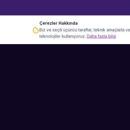
Çerezler Hakkında
Biz ve seçili üçüncü taraflar, teknik amaçlarla
teknolojiler kullanıyoruz.
Daha fazla bilgi
Sahne Ustaları
Etkinliğiniz için mükemmel sanatçıyı bulun.
Düğün, parti ve kurumsal etkinlikler için
binlerce sanatçı arasından seçim yapın.