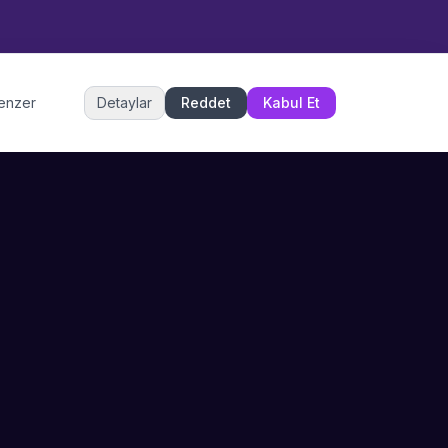
Müşteri Hizmetleri
benzer
Detaylar
Reddet
Kabul Et
Şu an çevrimiçi
DESTEK
İLETIŞIM
Büyükçekmece,
SSS
İstanbul
İletişim
0 850 302 53 52
Hizmet Politikası
info@sahneustalari.com
İptal ve Cayma
Yardım Merkezi