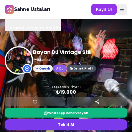
Sahne Ustaları
Kayıt Ol
Arama sonuçlarına dön
Bayan DJ Vintage Stili
İstanbul
✓ Onaylı
🎵
DJ
🎭 Örnek Profil
BAŞLANGIÇ FIYATI
₺19.000
WhatsApp Rezervasyon
Teklif Al