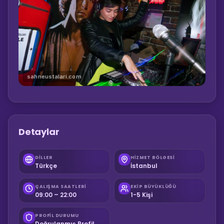
sahneustalari.com
Detaylar
DILLER
HIZMET BÖLGESI
Türkçe
İstanbul
ÇALIŞMA SAATLERI
EKIP BÜYÜKLÜĞÜ
09:00 – 22:00
1-5 Kişi
PROFIL DURUMU
Doğrulanmış Profil