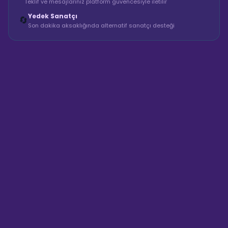
Teklif ve mesajlarınız platform güvencesiyle iletilir
Yedek Sanatçı
🔄
Son dakika aksaklığında alternatif sanatçı desteği
Sahne Ustaları
Sanatçı hakkında bilgi al
Merhaba! "Bayan DJ Vintage