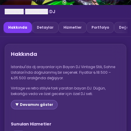
Anasayfa
Muzisyenler
/
/
DJ
Hakkında
Detaylar
Hizmetler
Portfolyo
Değer
Hakkında
İstanbul'da dj arayanlar için Bayan DJ Vintage Stili, Sahne
Ustaları'nda doğrulanmış bir seçenek. Fiyatlar ₺18.500 –
₺35.500 aralığında değişiyor.
Vintage ve retro stiliyle fark yaratan bayan DJ. Düğün,
bekarlığa veda ve özel geceler için özel DJ seti.
▼ Devamını göster
Sunulan Hizmetler