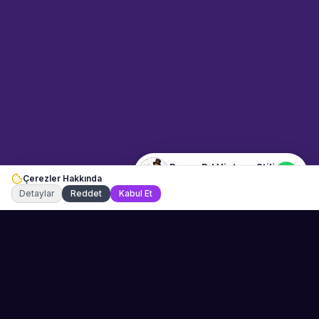
Stili" hakkında bilgi almak mı
istiyorsunuz? Mesajınızı yazın,
WhatsApp üzerinden
bağlanalım.
07:31
📍
muzisyenler · İstanbul
Merhaba! "Bayan DJ Vintage
Stili" hakkında bilgi almak
istiyorum.
Bayan DJ Vintage Stili
Çerezler Hakkında
Şu an çevrimiçi
Detaylar
Reddet
Kabul Et
Sahne Ustaları