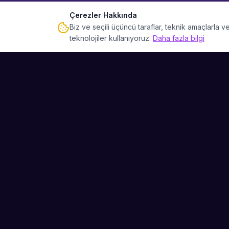
Çerezler Hakkında
Biz ve seçili üçüncü taraflar, teknik amaçlarla
teknolojiler kullanıyoruz.
Daha fazla bilgi
Sahne Ustaları
Etkinliğiniz için mükemmel sanatçıyı bulun.
Düğün, parti ve kurumsal etkinlikler için
binlerce sanatçı arasından seçim yapın.