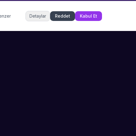
Müşteri Hizmetleri
benzer
Detaylar
Reddet
Kabul Et
Şu an çevrimiçi
DESTEK
İLETIŞIM
Büyükçekmece,
SSS
İstanbul
İletişim
0 850 302 53 52
Hizmet Politikası
info@sahneustalari.com
İptal ve Cayma
Yardım Merkezi
Ödeme Politikası