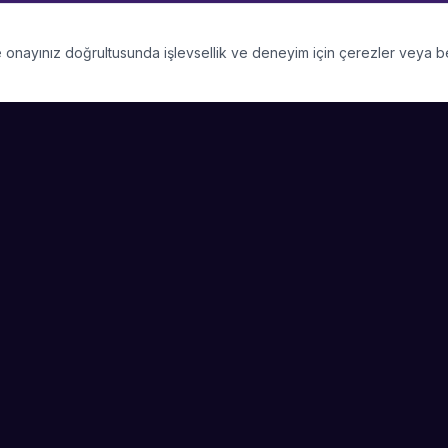
 ve onayınız doğrultusunda işlevsellik ve deneyim için çerezler veya 
PLATFORM
ŞIRKET
Kategoriler
Hakkımızda
Şehirler
Blog
Etkinlik Talepleri
Kariyer
Başarı Hikayeleri
Basın & Medya
Sanatçı Ol
Nasıl Çalışır